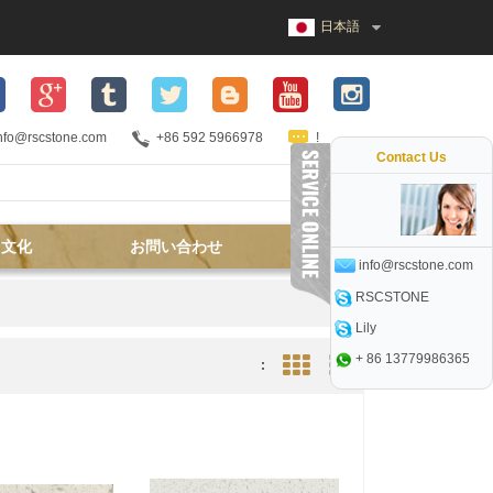
日本語
nfo@rscstone.com
+86 592 5966978
!
Contact Us
文化
お問い合わせ
info@rscstone.com
RSCSTONE
Lily
+ 86 13779986365
:
Grid View
List View