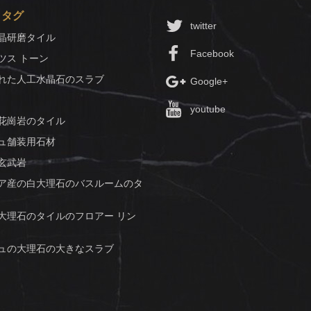
トタグ
twitter
晶研磨タイル
Facebook
ツス トーン
れた人工水晶石のスラブ
Google+
youtube
花崗岩のタイル
ュ舗装用石材
玄武岩
ア産の白大理石のバスルームのタ
大理石のタイルのフロアー リン
ュの大理石の大きなスラブ