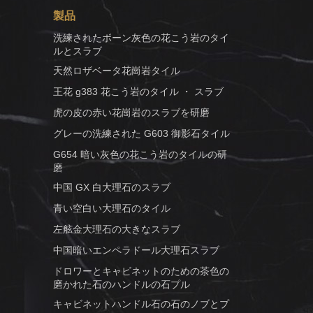
製品
洗練されたボーン灰色の花こう岩のタイ
ルとスラブ
天然ロザベータ花崗岩タイル
王花 g383 花こう岩のタイル ・ スラブ
虎の皮の赤い花崗岩のスラブを研磨
グレーの洗練された G603 御影石タイル
G654 暗い灰色の花こう岩のタイルの研
磨
中国 GX 白大理石のスラブ
青い空白い大理石のタイル
左舷金大理石の大きなスラブ
中国暗いエンペラドール大理石スラブ
ドロワーとキャビネットのための茶色の
磨かれた石のハンドルの石プル
キャビネットハンドル石の石のノブとプ