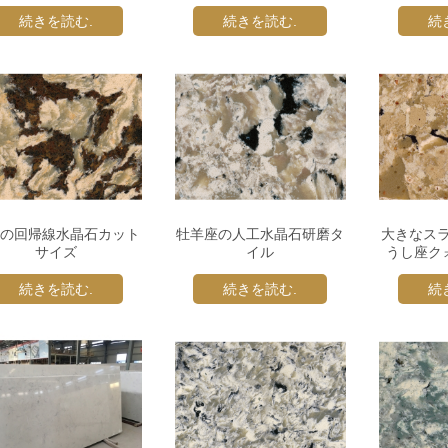
続きを読む.
続きを読む.
続
の回帰線水晶石カット
牡羊座の人工水晶石研磨タ
大きなス
サイズ
イル
うし座ク
続きを読む.
続きを読む.
続