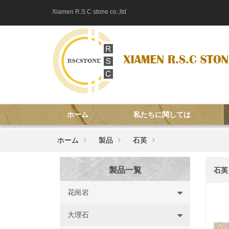
Xiamen R.S.C stone co.,ltd
ホーム
私たちに関しては
ホーム
製品
石英
製品一覧
石英
花崗岩
大理石