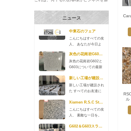
ち取り、プロジェクトを完成させ、それ
らを構築するのに役立ちます の家 過去
Ca
ニュース
数十年。 私たちは出席する 厦門国際ス
トーンフェア その...
中東石のフェア
こんにちはすべての友
人、 あなたが今日よ
い一日を送れますよう
灰色の花崗岩G602とG603についての最新
に。 来週、中東石宝
灰色の花崗岩G602と
石博覧会に参加するこ
G603についての最新
とを貴重なお知らせで
ニュース 良い一日
す。このフェアは9月
新しい工場が建設された
を。 ここにG602と
4日から6日に始まり
G603の花崗岩のニュ
ます。 私たちのブー
新しい工場が建設され
ースがありますので、
スは7D127です 私た
た すべてのお友達に
RS
ご確認ください。
ちのマネージャー、リ
おはようです。私たち
ル
G602 70 * 240up *
Xiamen R.S.C Stoneからの新しいG654花崗岩
リーと他の同僚が2
の会社は、今年新しい
2cm $ 11.35 / m2 3cm
日、9月にそこにいま
工場を建設するお金を
こんにちはすべての友
$ 13.98 / m2 G603 70
す。ドバイの友人たち
費やしました。 花崗
人、 素敵な一日を。
* 240up * 2cm $ 11.80
を訪問する予定です。
岩工場 武漢では2018
あなたの注意をしてい
/ m2 3cm $ 14.35 / m2
時間があり、私たちを
年5月に建設されまし
G602＆G603スラブプロモーション
ただきありがとうござ