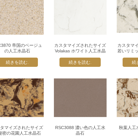
C3870 帝国のベージュ
カスタマイズされたサイズ
カスタマ
の人工水晶石
Volakas ホワイト人工水晶
若いリミ
石
続きを読む.
続きを読む.
続
タマイズされたサイズ
RSC3088 濃い色の人工水
秋葉人工
秘密の花園人工水晶石
晶石