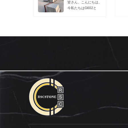
1つのコンテナは
訪問してくれるなら、
た。 私たちのこの工
います。 今日我々は
皆さん、こんにちは、
450m2の花崗岩スラ
私たちに連絡してくだ
場は、 灰色のG602花
共有したい 灰色の新
今私たちはG602と
ブ2cm、...
さい リリーのwechat
崗岩 そして G603花崗
しいG654花崗岩
G603スラブの販売促
またはwha...
岩 これらの2つの花崗
you.Hereで研磨面を
進をしています。販売
岩は競争力のある価
表示するには、2枚の
には十分な在庫があり
格、良好な表面と硬度
写真があり、親切に見
ます。 サイズ：
を持っているので、彼
てください、新しい
240UP×70×2CM
らはどんなプロジェク
G654花崗岩の表面を
G602 価格： $ 10.80 /
トでも非常に人気があ
燃え上がっ 。 新しい
M2 G603 価格： $
ります。需要の増加に
G654のこの研磨面を
11.00 / M2 FOB
伴い、毎月量と出荷時
研磨古いG654花崗岩
WUHAN PORT
間を確...
しばらくは新しい
MOQ：1 CTN。 我々
G654はfalmed旧
は石の一流の品質を提
G654 granite.Asのよ
供します。価格は5月
うに暗い花崗岩...
まで有効で、価格は6
月に更新される場合が
あります。 要件があ
る場合は、...