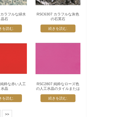
08 カラフルな緑水
RSC6307 カラフルな灰色
晶石
の石英石
きを読む.
続きを読む.
10 純粋な赤い人工
RSC2807 純粋なローズ色
水晶
の人工水晶のタイルまたは
スラブ
きを読む.
続きを読む.
>>