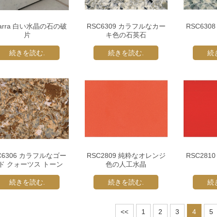
rarra 白い水晶の石の破
RSC6309 カラフルなカー
RSC63
片
キ色の石英石
続きを読む.
続きを読む.
続
C6306 カラフルなゴー
RSC2809 純粋なオレンジ
RSC28
ド クォーツス トーン
色の人工水晶
続きを読む.
続きを読む.
続
<<
1
2
3
4
5