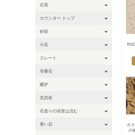
石英
カウンター トップ
砂岩
RS
小石
スレート
培養石
暖炉
玄武岩
石造りの浴室は沈む
青い石
カス
の