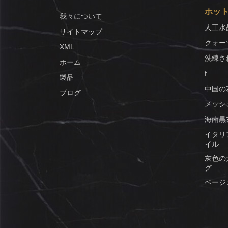
ホッ
我々について
人工水
サイトマップ
クォー
XML
洗練さ
ホーム
f
製品
中国の
ブログ
メッシ
海南黒
イタリ
イル
灰色の
グ
ベージ