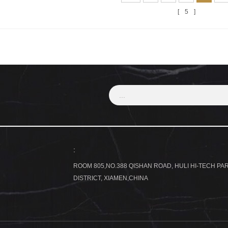
5
:
ROOM 805,NO.388 QISHAN ROAD, HULI HI-TECH PAR
DISTRICT, XIAMEN,CHINA