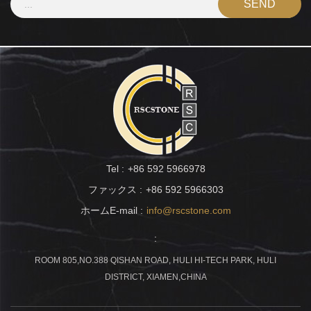
Tel :
+86 592 5966978
ファックス :
+86 592 5966303
ホームE-mail :
info@rscstone.com
:
ROOM 805,NO.388 QISHAN ROAD, HULI HI-TECH PARK, HULI
DISTRICT, XIAMEN,CHINA