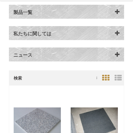
製品一覧
私たちに関しては
ニュース
検索
:
Grid View
List V