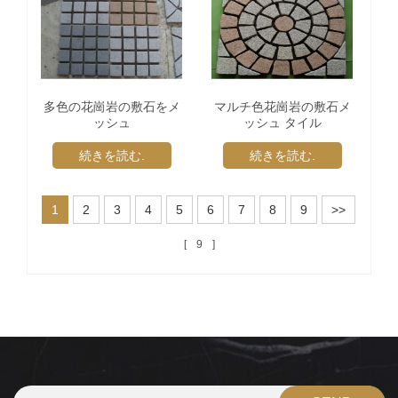
多色の花崗岩の敷石をメ
マルチ色花崗岩の敷石メ
ッシュ
ッシュ タイル
続きを読む.
続きを読む.
1
2
3
4
5
6
7
8
9
>>
9