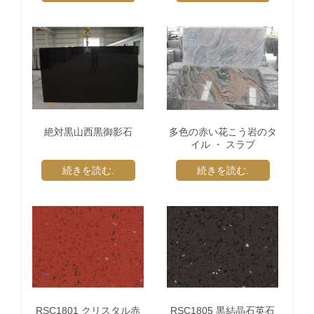
絶対黒山西黒御影石
多色の赤い花こう岩のタ
イル ・ スラブ
続きを読む.
続きを読む.
RSC1801 クリスタル赤
RSC1805 黒結晶石英石