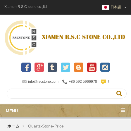
Xiamen R.S.C stone co.,ltd
日本語
info@rscstone.com
+86 592 5966978
!
MENU
ホーム
Quartz-Stone-Price