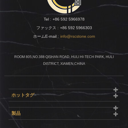
Tel :
+86 592 5966978
ファックス :
+86 592 5966303
ホームE-mail :
info@rscstone.com
:
ROOM 805,NO.388 QISHAN ROAD, HULI HI-TECH PARK, HULI
DISTRICT, XIAMEN,CHINA
ホットタグ
製品