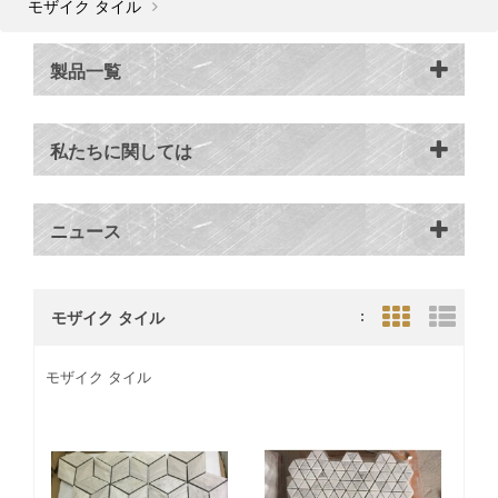
モザイク タイル
製品一覧
私たちに関しては
ニュース
モザイク タイル
:
Grid View
List V
モザイク タイル