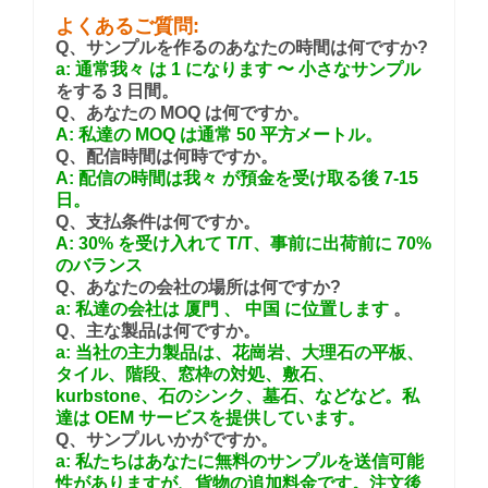
よくあるご質問:
Q、サンプルを作るのあなたの時間は何ですか?
a: 通常我々 は 1 になります 〜 小さなサンプル
をする 3 日間。
Q、あなたの MOQ は何ですか。
A: 私達の MOQ は通常 50 平方メートル。
Q、配信時間は何時ですか。
A: 配信の時間は我々 が預金を受け取る後 7-15
日。
Q、支払条件は何ですか。
A: 30% を受け入れて T/T、事前に出荷前に 70%
のバランス
Q、あなたの会社の場所は何ですか?
a: 私達の会社は
厦門
、
中国
に位置します
。
Q、主な製品は何ですか。
a: 当社の主力製品は、花崗岩、大理石の平板、
タイル、階段、窓枠の対処、敷石、
kurbstone、石のシンク、墓石、などなど。私
達は OEM サービスを提供しています。
Q、サンプルいかがですか。
a: 私たちはあなたに無料のサンプルを送信可能
性がありますが、貨物の追加料金です。注文後