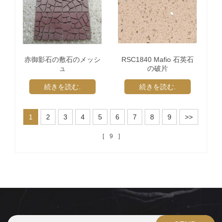
赤御影石の敷石のメッシ
RSC1840 Mafio 石英石
ュ
の破片
続きを読む.
続きを読む.
1
2
3
4
5
6
7
8
9
>>
9