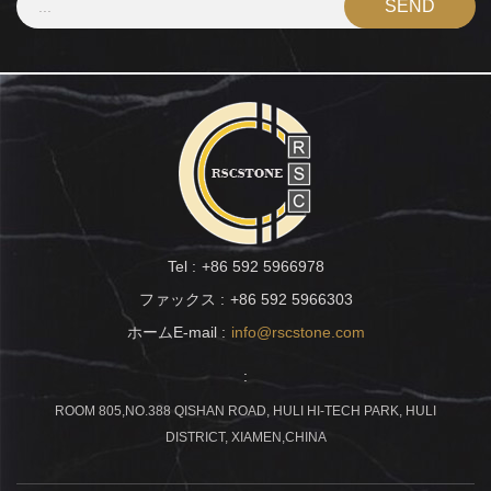
Tel :
+86 592 5966978
ファックス :
+86 592 5966303
ホームE-mail :
info@rscstone.com
:
ROOM 805,NO.388 QISHAN ROAD, HULI HI-TECH PARK, HULI
DISTRICT, XIAMEN,CHINA