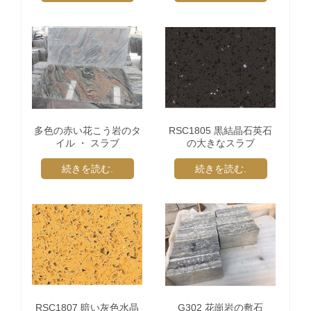
多色の赤い花こう岩のタ
RSC1805 黒結晶石英石
イル ・ スラブ
の大きなスラブ
続きを読む.
続きを読む.
RSC1807 暗い灰色水晶
G302 花崗岩の敷石