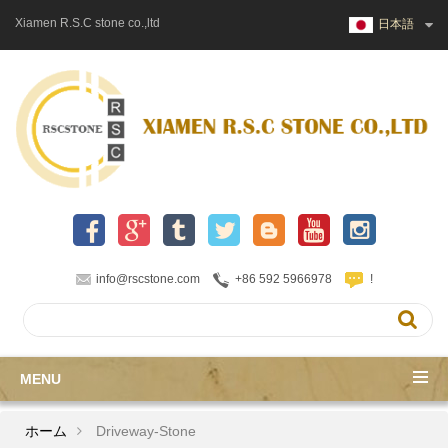
Xiamen R.S.C stone co.,ltd
日本語
info@rscstone.com
+86 592 5966978
!
MENU
ホーム
Driveway-Stone