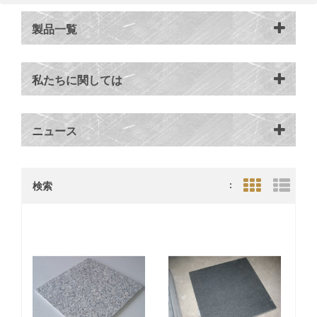
製品一覧
私たちに関しては
ニュース
検索
:
Grid View
List V