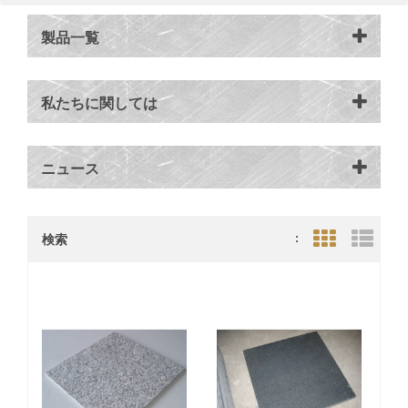
製品一覧
私たちに関しては
ニュース
検索
:
Grid View
List V