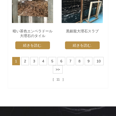
暗い茶色エンペラドール
黒銀龍大理石スラブ
大理石のタイル
続きを読む.
続きを読む.
1
2
3
4
5
6
7
8
9
10
>>
11