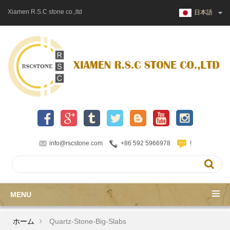
Xiamen R.S.C stone co.,ltd
日本語
info@rscstone.com
+86 592 5966978
!
MENU
ホーム
Quartz-Stone-Big-Slabs