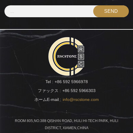
Tel :
+86 592 5966978
ファックス :
+86 592 5966303
ホームE-mail :
info@rscstone.com
:
ROOM 805,NO.388 QISHAN ROAD, HULI HI-TECH PARK, HULI
DISTRICT, XIAMEN,CHINA