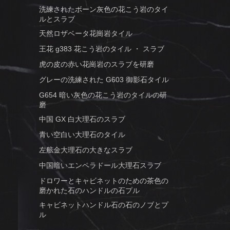
洗練されたボーン灰色の花こう岩のタイ
ルとスラブ
天然ロザベータ花崗岩タイル
王花 g383 花こう岩のタイル ・ スラブ
虎の皮の赤い花崗岩のスラブを研磨
グレーの洗練された G603 御影石タイル
G654 暗い灰色の花こう岩のタイルの研
磨
中国 GX 白大理石のスラブ
青い空白い大理石のタイル
左舷金大理石の大きなスラブ
中国暗いエンペラドール大理石スラブ
ドロワーとキャビネットのための茶色の
磨かれた石のハンドルの石プル
キャビネットハンドル石の石のノブとプ
ル