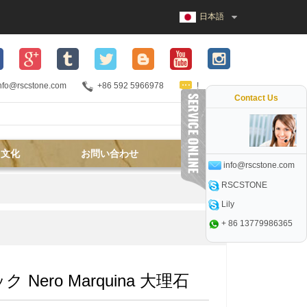
日本語
nfo@rscstone.com
+86 592 5966978
!
Contact Us
文化
お問い合わせ
info@rscstone.com
RSCSTONE
Lily
+ 86 13779986365
 Nero Marquina 大理石