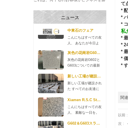
て
ち取り、プロジェクトを完成させ、それ
*
らを構築するのに役立ちます の家 過去
* 
ニュース
数十年。 私たちは出席する 厦門国際ス
*
トーンフェア その...
中東石のフェア
私
こんにちはすべての友
*
人、 あなたが今日よ
*
い一日を送れますよう
*
灰色の花崗岩G602とG603についての最新
に。 来週、中東石宝
*
灰色の花崗岩G602と
石博覧会に参加するこ
*
G603についての最新
とを貴重なお知らせで
ニュース 良い一日
す。このフェアは9月
新しい工場が建設された
を。 ここにG602と
4日から6日に始まり
G603の花崗岩のニュ
ます。 私たちのブー
新しい工場が建設され
ースがありますので、
スは7D127です 私た
た すべてのお友達に
ご確認ください。
ちのマネージャー、リ
おはようです。私たち
関連
G602 70 * 240up *
Xiamen R.S.C Stoneからの新しいG654花崗岩
リーと他の同僚が2
の会社は、今年新しい
2cm $ 11.35 / m2 3cm
日、9月にそこにいま
工場を建設するお金を
こんにちはすべての友
$ 13.98 / m2 G603 70
す。ドバイの友人たち
費やしました。 花崗
人、 素敵な一日を。
以前 :
* 240up * 2cm $ 11.80
を訪問する予定です。
岩工場 武漢では2018
あなたの注意をしてい
/ m2 3cm $ 14.35 / m2
時間があり、私たちを
年5月に建設されまし
G602＆G603スラブプロモーション
次 :
ただきありがとうござ