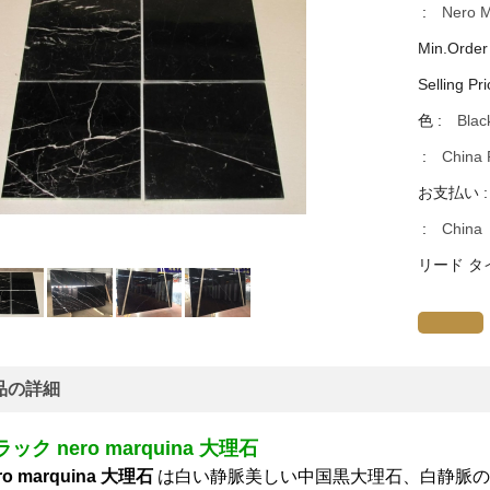
:
Nero M
Min.Order
Selling Pri
色 :
Blac
:
China 
お支払い 
:
China
リード タ
品の詳細
ック nero marquina 大理石
ro marquina 大理石
は白い静脈美しい中国黒大理石、白静脈の 