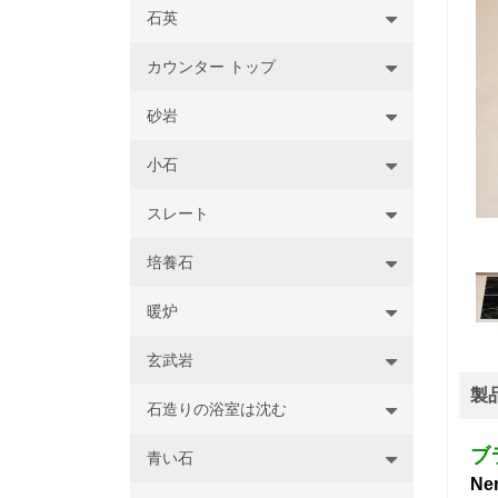
石英
カウンター トップ
砂岩
小石
スレート
培養石
暖炉
玄武岩
製
石造りの浴室は沈む
ブラ
青い石
Ne