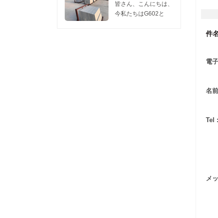
1つのコンテナは
訪問してくれるなら、
た。 私たちのこの工
います。 今日我々は
皆さん、こんにちは、
450m2の花崗岩スラ
私たちに連絡してくだ
場は、 灰色のG602花
共有したい 灰色の新
今私たちはG602と
ブ2cm、...
さい リリーのwechat
崗岩 そして G603花崗
しいG654花崗岩
G603スラブの販売促
またはwha...
岩 これらの2つの花崗
you.Hereで研磨面を
件名
進をしています。販売
岩は競争力のある価
表示するには、2枚の
には十分な在庫があり
格、良好な表面と硬度
写真があり、親切に見
ます。 サイズ：
を持っているので、彼
電子
てください、新しい
240UP×70×2CM
らはどんなプロジェク
G654花崗岩の表面を
G602 価格： $ 10.80 /
トでも非常に人気があ
燃え上がっ 。 新しい
M2 G603 価格： $
ります。需要の増加に
名前
G654のこの研磨面を
11.00 / M2 FOB
伴い、毎月量と出荷時
研磨古いG654花崗岩
WUHAN PORT
間を確...
しばらくは新しい
MOQ：1 CTN。 我々
Tel 
G654はfalmed旧
は石の一流の品質を提
G654 granite.Asのよ
供します。価格は5月
うに暗い花崗岩...
まで有効で、価格は6
月に更新される場合が
あります。 要件があ
る場合は、...
メッ