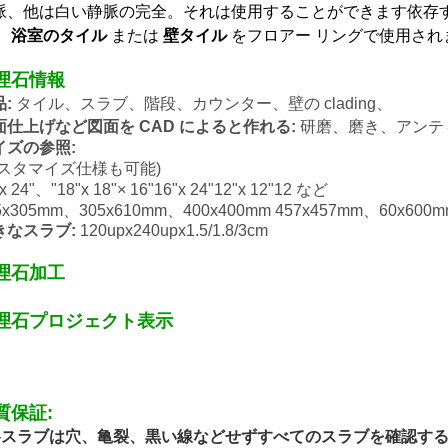
脈、他は白い静脈の完全。それは使用することができます依存
、
浴室のタイル
または
壁タイル
をフロアー リングで使用され
理石情報
品:
タイル、スラブ、階段、カウンター、壁の clading、
面仕上げなど図面を CAD によると作れる:
研磨、磨き、アンテ
イズの参照:
カスタマイズ仕様も可能)
x 24"、"18"x 18"× 16"16"x 24"12"x 12"12 など
5x305mm、305x610mm、400x400mm 457x457mm、60x600
きなスラブ:
120upx240upx1.5/1.8/3cm
理石加工
理石プロジェクト表示
質保証:
 各スラブは穴、亀裂、黒い線などせずすべてのスラブを確認する