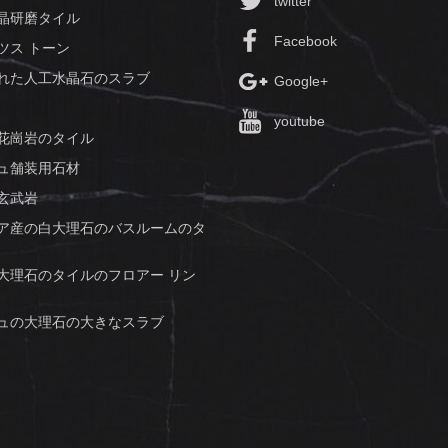
twitter
晶研磨タイル
Facebook
ツス トーン
れた人工水晶石のスラブ
Google+
youtube
花崗岩のタイル
ュ舗装用石材
玄武岩
ア産の白大理石のバスルームのタ
大理石のタイルのフロアー リン
ュの大理石の大きなスラブ