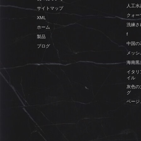
人工水
サイトマップ
クォー
XML
洗練さ
ホーム
f
製品
中国の
ブログ
メッシ
海南黒
イタリ
イル
灰色の
グ
ベージ