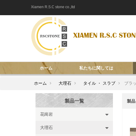
Xiamen R.S.C stone co.,ltd
ホーム
私たちに関しては
ホーム
大理石
タイル ・ スラブ
ブラック
製品一覧
製品
花崗岩
大理石