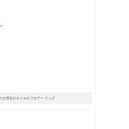
す。
uina の大理石のタイルのフロアー リング