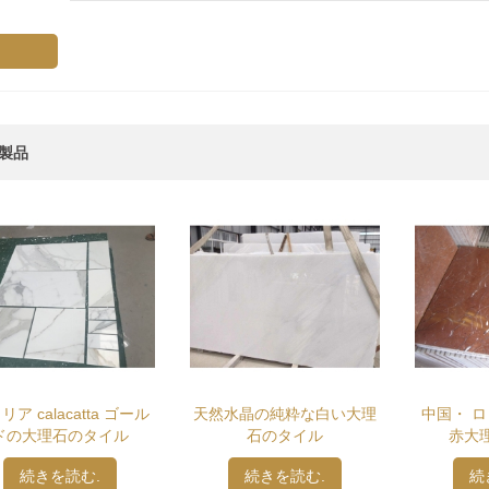
製品
然水晶の純粋な白い大理
中国・ ロッソ アリカンテ
コーヒー
石のタイル
赤大理石のタイル
続きを読む.
続きを読む.
続