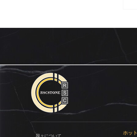
ホッ
我々について