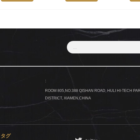
:
ROOM 805,NO.388 QISHAN ROAD, HULI HI-TECH PAR
DISTRICT, XIAMEN,CHINA
トタグ