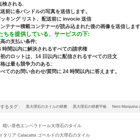
点検される.
 配送前に各バンドルの写真を送信します。
パッキング リスト、配送前に invocie 送信
 コンテナー積載コンテナーが読み込まれた後の画像を送信しま
たちを提供している、サービスの下:
 最高の支払い条件;
 24 時間以内に解決されるすべての請求権
 最初のロットは、14 日以内に配信されるすべての注文
 価格は最も競争力のある;
 すべてのお問い合わせ/質問に 24 時間以内に答えます。
するタグ :
黒大理石のタイルの研磨
黒大理石の研磨平板
Nero Marq
暗い茶色エンペラドール大理石のタイル
イタリア Calacatta ゴールドの大理石のタイル