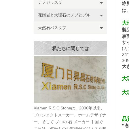
ナノガラス 3
静
は
花崗岩と大理石のノブとプル
大
天然石バスタブ
製
表
サ
私たちに関しては
(
24"
30
大
大
大
Xiamen R.S.C Stoneは、2006年以来、
プロジェクトメーカー、ホームデザイナ
品
ー、そして プロの 石 メーカー 中国で
*
これは、何千ものお客様がビジネスを勝