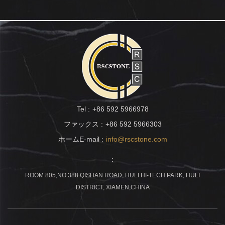
Tel :
+86 592 5966978
ファックス :
+86 592 5966303
ホームE-mail :
info@rscstone.com
:
ROOM 805,NO.388 QISHAN ROAD, HULI HI-TECH PARK, HULI
DISTRICT, XIAMEN,CHINA