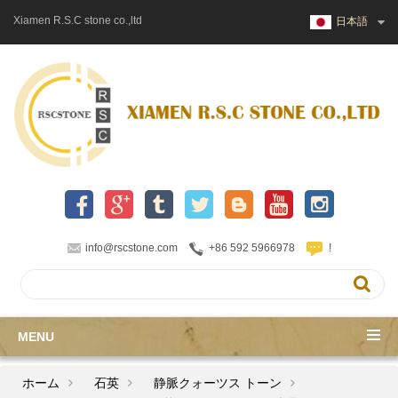
Xiamen R.S.C stone co.,ltd
日本語
info@rscstone.com
+86 592 5966978
!
MENU
ホーム
石英
静脈クォーツス トーン