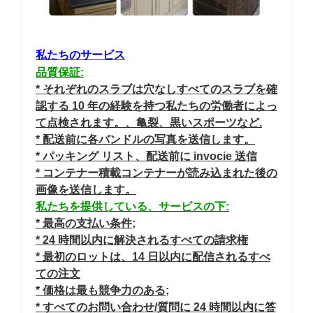
私たちのサービス
品質保証:
* それぞれのスラブは穴なしすべてのスラブを確
認する 10 年の経験を持つ私たちの労働者によっ
て点検されます。、亀裂、黒いスポーツなど.
* 配送前に各バンドルの写真を送信します。
* パッキング リスト、配送前に invocie 送信
* コンテナー積載コンテナーが読み込まれた後の
画像を送信します。
私たちを提供している、サービスの下:
* 最高の支払い条件;
* 24 時間以内に解決されるすべての請求権
* 最初のロットは、14 日以内に配信されるすべ
ての注文
* 価格は最も競争力のある;
* すべてのお問い合わせ/質問に 24 時間以内に答