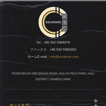
Tel :
+86 592 5966978
ファックス :
+86 592 5966303
ホームE-mail :
info@rscstone.com
:
ROOM 805,NO.388 QISHAN ROAD, HULI HI-TECH PARK, HULI
DISTRICT, XIAMEN,CHINA
ホットタグ