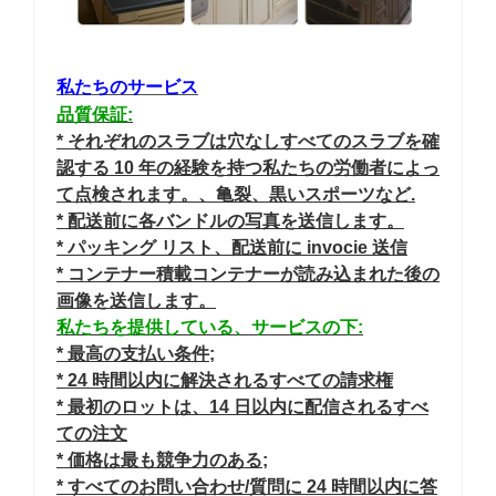
私たちのサービス
品質保証:
* それぞれのスラブは穴なしすべてのスラブを確
認する 10 年の経験を持つ私たちの労働者によっ
て点検されます。、亀裂、黒いスポーツなど.
* 配送前に各バンドルの写真を送信します。
* パッキング リスト、配送前に invocie 送信
* コンテナー積載コンテナーが読み込まれた後の
画像を送信します。
私たちを提供している、サービスの下:
* 最高の支払い条件;
* 24 時間以内に解決されるすべての請求権
* 最初のロットは、14 日以内に配信されるすべ
ての注文
* 価格は最も競争力のある;
* すべてのお問い合わせ/質問に 24 時間以内に答