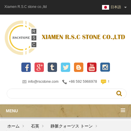
Xiamen R.S.C stone co.,ltd
日本語
info@rscstone.com
+86 592 5966978
!
MENU
ホーム
石英
静脈クォーツス トーン