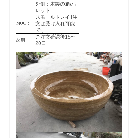
外側：木製の箱/パ
レット
スモールトレイ
l注
MOQ：
文は受け入れ可能
です
ご注文確認後15〜
納期：
20日