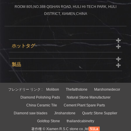
ROOM 805,NO.388 QISHAN ROAD, HULI HI-TECH PARK, HULI
DISTRICT, XIAMEN,CHINA
ホットタグ
製品
フレンドリー リンク :
Molibon
Thefaithstone
Marshomedecor
Diamond Polishing Pads
Natural Stone Manufacturer
China Ceramic Tile
Cement Plant Spare Parts
Diamond saw blades
Jinshanstone
Quartz Stone Supplier
Goldtop Stone
thailandcabinetry
著作権 © Xiamen R.S.C stone co.,ltd
51La