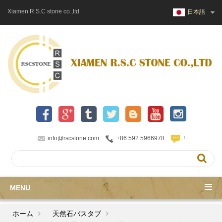
Xiamen R.S.C stone co.,ltd
日本語
info@rscstone.com
+86 592 5966978
!
MENU
ホーム
天然石バスタブ