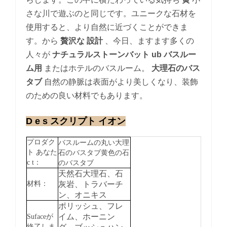
さな川で遊ぶのと同じです。ユニークな石材を
使用すると、より自然に近づくことができま
す。から
贅沢な
設計
、今日、ますます多くの
人々が
ナチュラルストーンバット
ub
バスルー
ム用
またはホテルのバスルーム。
大理石のバス
タブ
自然の静脈は表面がより美しくなり、装飾
のための良い材料でもあります。
D
e
s
スクリプト
イオン
プロダク
バスルームの丸い大理
ト
あなた
石のバスタブ黄色の石
c
t：
のバスタブ
天然石大理石、石
材料：
灰岩、トラバーチ
ン、オニキス
ポリッシュ、フレ
イム、ホーニン
Sufaceが
終了しま