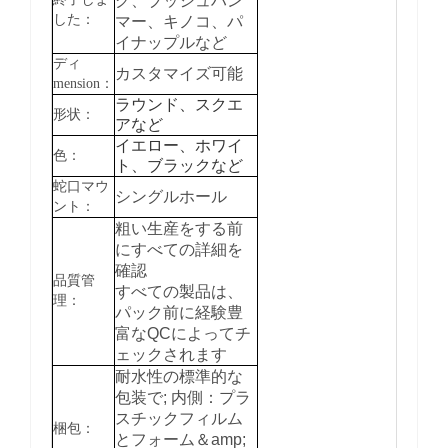
グ、ブッシュハン
した：
マー、キノコ、パ
イナップルなど
ディ
カスタマイズ可能
mension：
ラウンド、スクエ
形状：
アなど
イエロー、ホワイ
色：
ト、ブラックなど
蛇口マウ
シングルホール
ント：
粗い生産をする前
にすべての詳細を
確認
品質管
すべての製品は、
理：
パック前に経験豊
富なQCによってチ
ェックされます
耐水性の標準的な
包装で;
内側：プラ
スチックフィルム
梱包：
とフォーム＆amp;