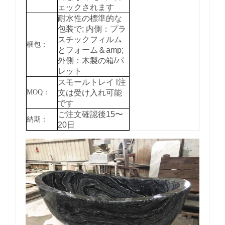
ェックされます
耐水性の標準的な
包装で;
内側：プラ
スチックフィルム
梱包：
とフォーム＆amp;
外側：木製の箱/パ
レット
スモールトレイ
l注
MOQ：
文は受け入れ可能
です
ご注文確認後15〜
納期：
20日