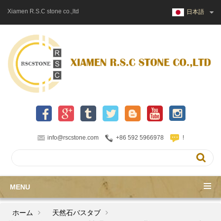
Xiamen R.S.C stone co.,ltd
日本語
info@rscstone.com
+86 592 5966978
!
MENU
ホーム
天然石バスタブ