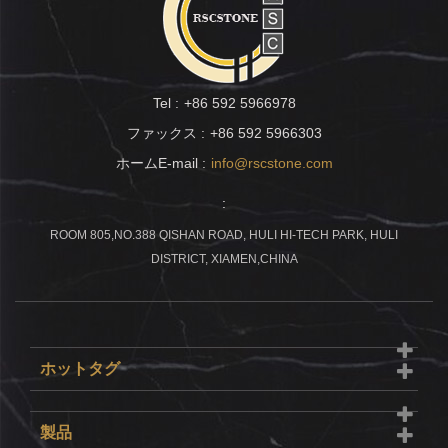
Tel :
+86 592 5966978
ファックス :
+86 592 5966303
ホームE-mail :
info@rscstone.com
:
ROOM 805,NO.388 QISHAN ROAD, HULI HI-TECH PARK, HULI
DISTRICT, XIAMEN,CHINA
ホットタグ
製品