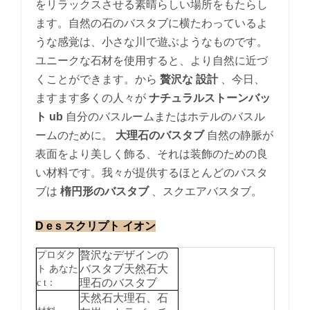
をリラックスさせる素晴らしい場所をもたらし
ます。自然の石のバスタブに横たわっているよ
うな感覚は、小さな川で遊ぶようなものです。
ユニークな石材を使用すると、より自然に近づ
くことができます。から
贅沢な
設計
、今日、
ますます多くの人々が
ナチュラルストーンバッ
ト
ub
自分のバスルームまたはホテルのバスル
ームのために。
大理石のバスタブ
自然の静脈が
表面をより美しく飾る、それは装飾のための良
い材料です。我々が提供するほとんどのバスタ
ブは
楕円形のバスタブ
、スクエアバスタブ。
D
e
s
スクリプト
イオン
贅沢なデザインの
プロダク
バスタブ天然石大
ト
あなた
理石のバスタブ
c
t：
天然石大理石、石