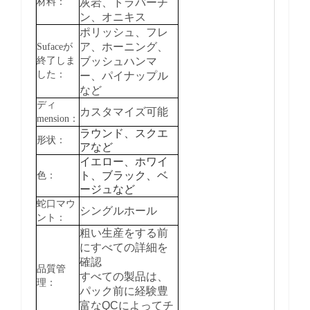
材料：
灰岩、トラバーチ
ン、オニキス
ポリッシュ、フレ
ア、ホーニング、
Sufaceが
終了しま
ブッシュハンマ
した：
ー、パイナップル
など
ディ
カスタマイズ可能
mension：
ラウンド、スクエ
形状：
アなど
イエロー、ホワイ
ト、ブラック、ベ
色：
ージュなど
蛇口マウ
シングルホール
ント：
粗い生産をする前
にすべての詳細を
確認
品質管
すべての製品は、
理：
パック前に経験豊
富なQCによってチ