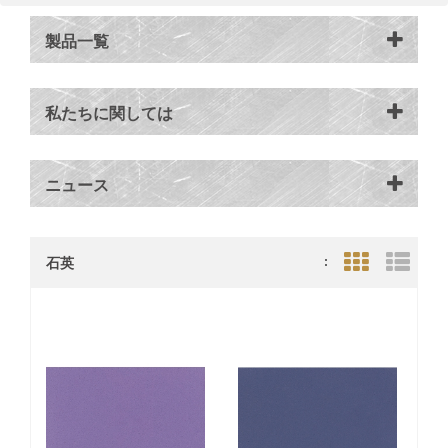
製品一覧
私たちに関しては
ニュース
石英
:
Grid View
List V