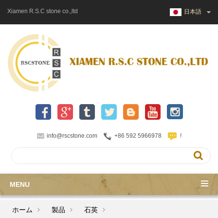
Xiamen R.S.C stone co.,ltd
日本語
info@rscstone.com
+86 592 5966978
!
MENU
ホーム
製品
石英