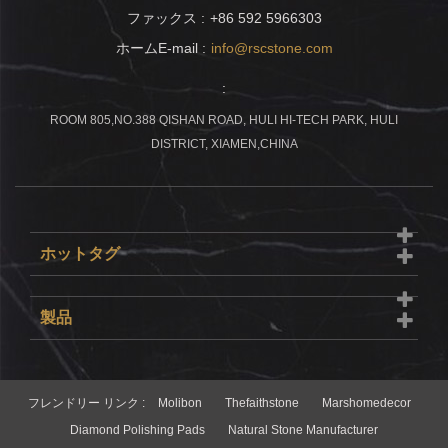
ファックス :
+86 592 5966303
ホームE-mail :
info@rscstone.com
:
ROOM 805,NO.388 QISHAN ROAD, HULI HI-TECH PARK, HULI
DISTRICT, XIAMEN,CHINA
ホットタグ
製品
フレンドリー リンク :
Molibon
Thefaithstone
Marshomedecor
Diamond Polishing Pads
Natural Stone Manufacturer