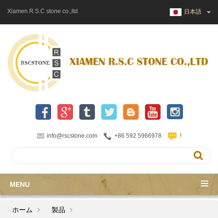
Xiamen R.S.C stone co.,ltd
日本語
info@rscstone.com
+86 592 5966978
!
MENU
ホーム
製品