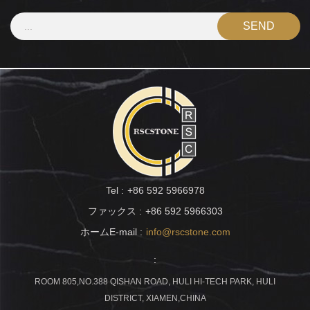
Tel :
+86 592 5966978
ファックス :
+86 592 5966303
ホームE-mail :
info@rscstone.com
:
ROOM 805,NO.388 QISHAN ROAD, HULI HI-TECH PARK, HULI
DISTRICT, XIAMEN,CHINA