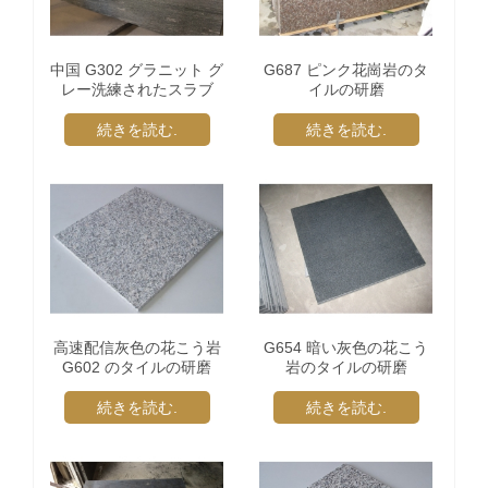
中国 G302 グラニット グ
G687 ピンク花崗岩のタ
レー洗練されたスラブ
イルの研磨
続きを読む.
続きを読む.
高速配信灰色の花こう岩
G654 暗い灰色の花こう
G602 のタイルの研磨
岩のタイルの研磨
続きを読む.
続きを読む.