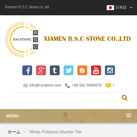
Xiamen R.S.C stone co.,ltd
日本語
info@rscstone.com
+86 592 5966978
!
MENU
ホーム
White-Polished-Marble-Tile