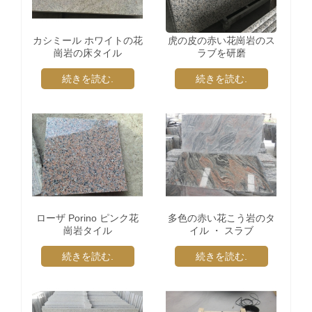
カシミール ホワイトの花
虎の皮の赤い花崗岩のス
崗岩の床タイル
ラブを研磨
続きを読む.
続きを読む.
ローザ Porino ピンク花
多色の赤い花こう岩のタ
崗岩タイル
イル ・ スラブ
続きを読む.
続きを読む.