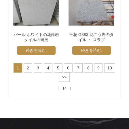
パール ホワイトの花崗岩
王花 G383 花こう岩のタ
タイルの研磨
イル ・ スラブ
続きを読む.
続きを読む.
1
2
3
4
5
6
7
8
9
10
>>
14