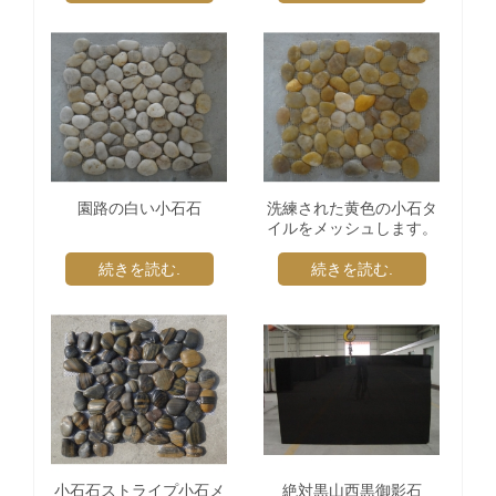
園路の白い小石石
洗練された黄色の小石タ
イルをメッシュします。
続きを読む.
続きを読む.
小石石ストライプ小石メ
絶対黒山西黒御影石