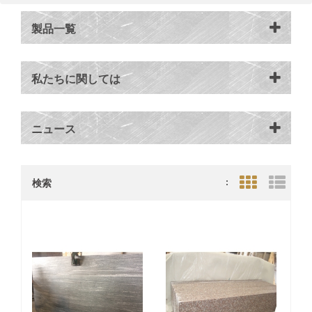
製品一覧
私たちに関しては
ニュース
検索
:
Grid View
List V