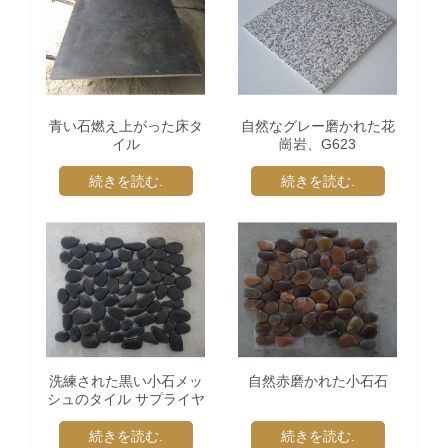
青い石燃え上がった床タ
自然なグレー磨かれた花
イル
崗岩、G623
続きを読む.
続きを読む.
洗練された黒い小石メッ
自然赤磨かれた小石石
シュのタイル サプライヤ
ー
続きを読む.
続きを読む.