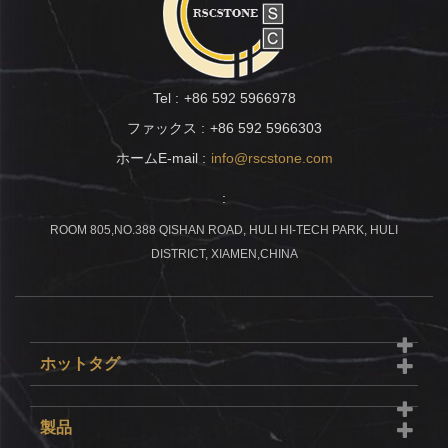
Tel :
+86 592 5966978
ファックス :
+86 592 5966303
ホームE-mail :
info@rscstone.com
:
ROOM 805,NO.388 QISHAN ROAD, HULI HI-TECH PARK, HULI
DISTRICT, XIAMEN,CHINA
ホットタグ
製品