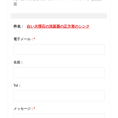
器
件名 :
白い大理石の洗面器の正方形のシンク
電子メール :
*
名前 :
Tel :
メッセージ :
*