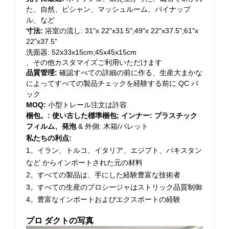
た、自然、ビシャン、マッシュルーム、パイナップ
ル、など
寸法:
浴室の流し: 31"x 22"x31.5";49"x 22"x37.5";61"x
22"x37.5"
洗面器: 52x33x15cm;45x45x15cm
、その他カスタマイズご利用いただけます
品質管理:
確認すべての詳細の前に作る、生産大まかな
によってすべての製品チェックを経験する前に QC パ
ック
MOQ:
小型トレール注文は許容
梱包。: 使い古した標準梱包;
インナー: プラスチック
フィルム、発泡
& 外側: 木箱/パレット
私たちの利点:
1。イラン、トルコ、イタリア、エジプト、パキスタン
など
からインポートされた元の材料
2。すべての製品は、手にした経験豊富な技術者
3。すべての生産のプロシージャはストリック品質制御
4。豊富なインポートおよびエクスポートの経験
プロ
ダクトの写真