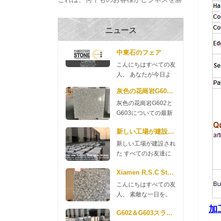
ち取り、プロジェクトを完成させ、それ
らを構築するのに役立ちます の家 過去
ニュース
数十年。 私たちは出席する 厦門国際ス
トーンフェア その...
中東石のフェア
こんにちはすべての友
人、 あなたが今日よ
い一日を送れますよう
灰色の花崗岩G602とG603についての最新
に。 来週、中東石宝
灰色の花崗岩G602と
石博覧会に参加するこ
G603についての最新
とを貴重なお知らせで
ニュース 良い一日
す。このフェアは9月
新しい工場が建設された
を。 ここにG602と
4日から6日に始まり
G603の花崗岩のニュ
ます。 私たちのブー
新しい工場が建設され
ースがありますので、
スは7D127です 私た
た すべてのお友達に
ご確認ください。
ちのマネージャー、リ
おはようです。私たち
G602 70 * 240up *
Xiamen R.S.C Stoneからの新しいG654花崗岩
リーと他の同僚が2
の会社は、今年新しい
2cm $ 11.35 / m2 3cm
日、9月にそこにいま
工場を建設するお金を
こんにちはすべての友
$ 13.98 / m2 G603 70
す。ドバイの友人たち
費やしました。 花崗
人、 素敵な一日を。
* 240up * 2cm $ 11.80
を訪問する予定です。
岩工場 武漢では2018
あなたの注意をしてい
加
/ m2 3cm $ 14.35 / m2
時間があり、私たちを
年5月に建設されまし
G602＆G603スラブプロモーション
ただきありがとうござ