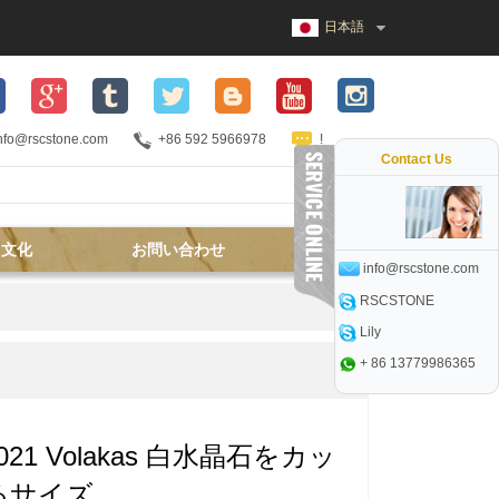
日本語
nfo@rscstone.com
+86 592 5966978
!
Contact Us
文化
お問い合わせ
info@rscstone.com
RSCSTONE
Lily
+ 86 13779986365
3021 Volakas 白水晶石をカッ
るサイズ