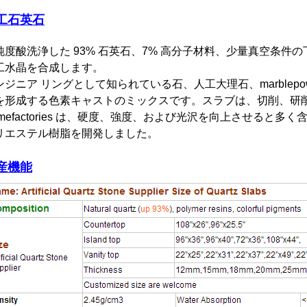
工石英石
純度酸洗浄した 93% 石英石、7% 高分子材料、少量真空条
工水晶を合成します。
ンジニア リングとして知られている石、人工大理石、marblep
を形成する色素キャストのミックスです。スラブは、切削、研
omefactories は、硬度、強度、および光沢を向上させると
リエステル樹脂を開発しました。
産機能