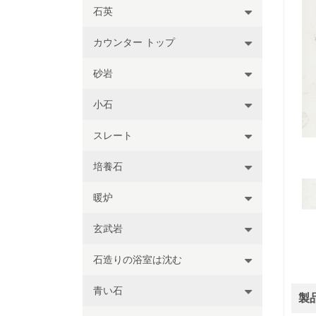
石英
カウンター トップ
砂岩
小石
スレート
培養石
暖炉
玄武岩
石造りの浴室は沈む
青い石
製