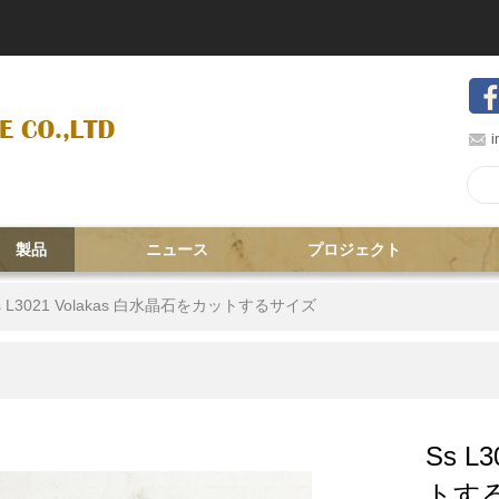
i
製品
ニュース
プロジェクト
s L3021 Volakas 白水晶石をカットするサイズ
Ss L
トす