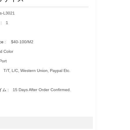
s-L3021
 :
1
ce :
$40-100/m2
d Color
Port
:
T/T, L/C, Western Union, Paypal Etc.
イム :
15 Days After Order Confirmed.