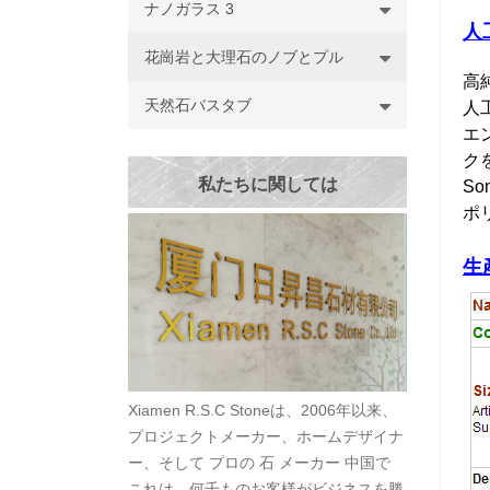
ナノガラス 3
人
花崗岩と大理石のノブとプル
高
天然石バスタブ
人
エ
ク
私たちに関しては
S
ポ
生
Xiamen R.S.C Stoneは、2006年以来、
プロジェクトメーカー、ホームデザイナ
ー、そして プロの 石 メーカー 中国で
これは、何千ものお客様がビジネスを勝