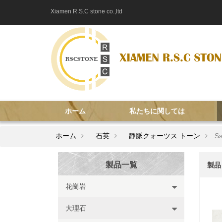
Xiamen R.S.C stone co.,ltd
ホーム
私たちに関しては
ホーム
石英
静脈クォーツス トーン
S
製品一覧
製品
花崗岩
大理石