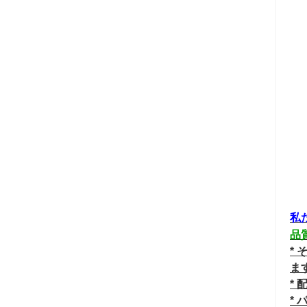
私
品
*
ま
*
* 