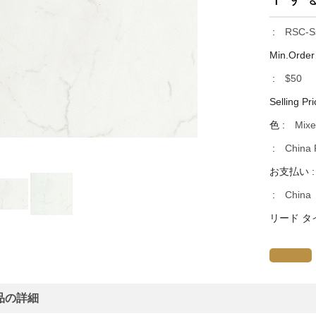
:
RSC-S
Min.Order
:
$50
Selling Pri
色 :
Mixe
:
China 
お支払い 
:
China
リード タ
品の詳細