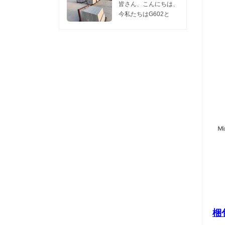
1つのコンテナは
訪問してくれるなら、
た。 私たちのこの工
います。 今日我々は
皆さん、こんにちは、
450m2の花崗岩スラ
私たちに連絡してくだ
場は、 灰色のG602花
共有したい 灰色の新
今私たちはG602と
ブ2cm、...
さい リリーのwechat
崗岩 そして G603花崗
しいG654花崗岩
G603スラブの販売促
またはwha...
岩 これらの2つの花崗
you.Hereで研磨面を
進をしています。販売
岩は競争力のある価
表示するには、2枚の
には十分な在庫があり
格、良好な表面と硬度
写真があり、親切に見
ます。 サイズ：
を持っているので、彼
てください、新しい
240UP×70×2CM
らはどんなプロジェク
G654花崗岩の表面を
G602 価格： $ 10.80 /
トでも非常に人気があ
燃え上がっ 。 新しい
M2 G603 価格： $
ります。需要の増加に
G654のこの研磨面を
11.00 / M2 FOB
伴い、毎月量と出荷時
研磨古いG654花崗岩
WUHAN PORT
間を確...
しばらくは新しい
MOQ：1 CTN。 我々
G654はfalmed旧
は石の一流の品質を提
G654 granite.Asのよ
供します。価格は5月
うに暗い花崗岩...
まで有効で、価格は6
月に更新される場合が
あります。 要件があ
る場合は、...
梱