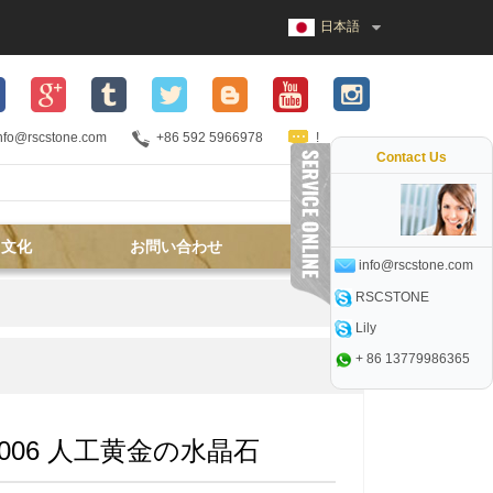
日本語
nfo@rscstone.com
+86 592 5966978
!
Contact Us
文化
お問い合わせ
info@rscstone.com
RSCSTONE
Lily
+ 86 13779986365
7006 人工黄金の水晶石