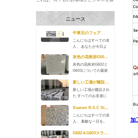
ち取り、プロジェクトを完成させ、それ
らを構築するのに役立ちます の家 過去
ニュース
数十年。 私たちは出席する 厦門国際ス
トーンフェア その...
中東石のフェア
こんにちはすべての友
人、 あなたが今日よ
い一日を送れますよう
灰色の花崗岩G602とG603についての最新
に。 来週、中東石宝
灰色の花崗岩G602と
石博覧会に参加するこ
G603についての最新
とを貴重なお知らせで
ニュース 良い一日
す。このフェアは9月
新しい工場が建設された
を。 ここにG602と
4日から6日に始まり
G603の花崗岩のニュ
ます。 私たちのブー
新しい工場が建設され
ースがありますので、
スは7D127です 私た
た すべてのお友達に
ご確認ください。
ちのマネージャー、リ
おはようです。私たち
G602 70 * 240up *
Xiamen R.S.C Stoneからの新しいG654花崗岩
リーと他の同僚が2
の会社は、今年新しい
2cm $ 11.35 / m2 3cm
日、9月にそこにいま
工場を建設するお金を
こんにちはすべての友
加
$ 13.98 / m2 G603 70
す。ドバイの友人たち
費やしました。 花崗
人、 素敵な一日を。
* 240up * 2cm $ 11.80
を訪問する予定です。
岩工場 武漢では2018
あなたの注意をしてい
/ m2 3cm $ 14.35 / m2
時間があり、私たちを
年5月に建設されまし
G602＆G603スラブプロモーション
ただきありがとうござ