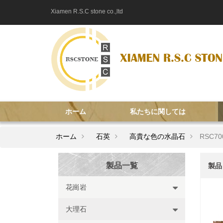
Xiamen R.S.C stone co.,ltd
ホーム
私たちに関しては
ホーム
石英
高貴な色の水晶石
RSC7
製品一覧
製品
花崗岩
大理石