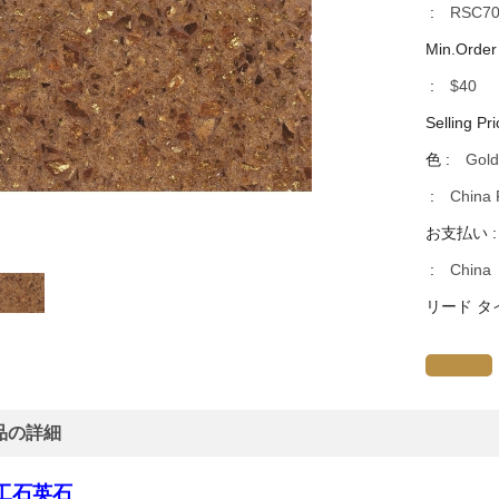
:
RSC70
Min.Order
:
$40
Selling Pri
色 :
Gold
:
China 
お支払い 
:
China
リード タ
品の詳細
工石英石