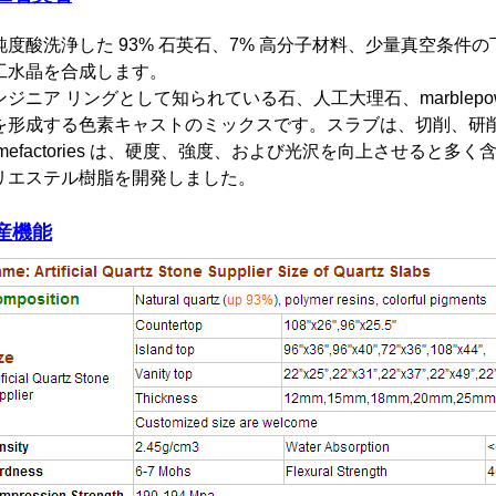
純度酸洗浄した 93% 石英石、7% 高分子材料、少量真空条
工水晶を合成します。
ンジニア リングとして知られている石、人工大理石、marblep
を形成する色素キャストのミックスです。スラブは、切削、研
omefactories は、硬度、強度、および光沢を向上させると
リエステル樹脂を開発しました。
産機能