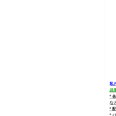
私
品
*
な
*
* 