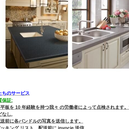
たちのサービス
質保証:
 各平板を 10 年経験を持つ我々 の労働者によって点検されま
どなし.
 配送前に各バンドルの写真を送信します。
パッキング リスト、配送前に invocie 送信