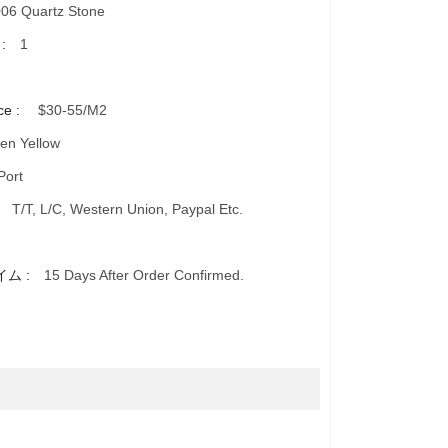
06 Quartz Stone
 :
1
ce :
$30-55/m2
en Yellow
Port
:
T/T, L/C, Western Union, Paypal Etc.
イム :
15 Days After Order Confirmed.