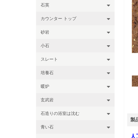
石英
カウンター トップ
砂岩
小石
スレート
培養石
暖炉
玄武岩
石造りの浴室は沈む
製
青い石
人