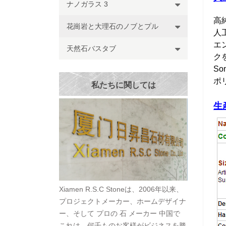
ナノガラス 3
高
花崗岩と大理石のノブとプル
人
エ
天然石バスタブ
ク
S
ポ
私たちに関しては
生
Xiamen R.S.C Stoneは、2006年以来、
プロジェクトメーカー、ホームデザイナ
ー、そして プロの 石 メーカー 中国で
これは、何千ものお客様がビジネスを勝