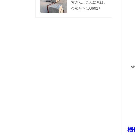
1つのコンテナは
訪問してくれるなら、
た。 私たちのこの工
います。 今日我々は
皆さん、こんにちは、
450m2の花崗岩スラ
私たちに連絡してくだ
場は、 灰色のG602花
共有したい 灰色の新
今私たちはG602と
ブ2cm、...
さい リリーのwechat
崗岩 そして G603花崗
しいG654花崗岩
G603スラブの販売促
またはwha...
岩 これらの2つの花崗
you.Hereで研磨面を
進をしています。販売
岩は競争力のある価
表示するには、2枚の
には十分な在庫があり
格、良好な表面と硬度
写真があり、親切に見
ます。 サイズ：
を持っているので、彼
てください、新しい
240UP×70×2CM
らはどんなプロジェク
G654花崗岩の表面を
G602 価格： $ 10.80 /
トでも非常に人気があ
燃え上がっ 。 新しい
M2 G603 価格： $
ります。需要の増加に
G654のこの研磨面を
11.00 / M2 FOB
伴い、毎月量と出荷時
研磨古いG654花崗岩
WUHAN PORT
間を確...
しばらくは新しい
MOQ：1 CTN。 我々
G654はfalmed旧
は石の一流の品質を提
G654 granite.Asのよ
供します。価格は5月
うに暗い花崗岩...
まで有効で、価格は6
月に更新される場合が
あります。 要件があ
る場合は、...
梱