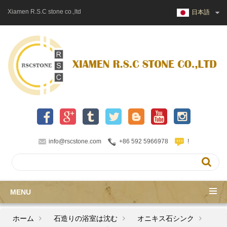
Xiamen R.S.C stone co.,ltd
日本語
info@rscstone.com
+86 592 5966978
!
MENU
ホーム
石造りの浴室は沈む
オニキス石シンク