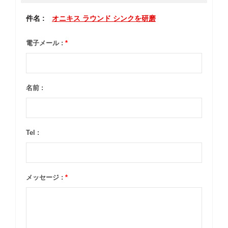
件名 :
オニキス ラウンド シンクを研磨
電子メール :
*
名前 :
Tel :
メッセージ :
*