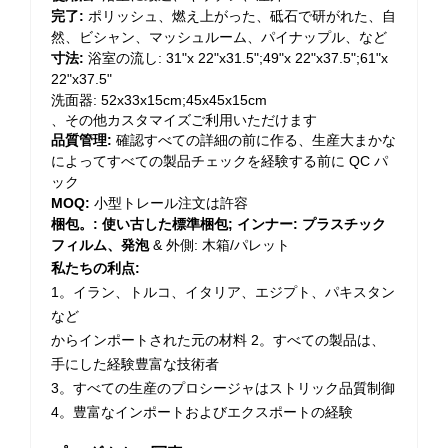
完了:
ポリッシュ、燃え上がった、砥石で研がれた、自
然、ビシャン、マッシュルーム、パイナップル、など
寸法:
浴室の流し: 31"x 22"x31.5";49"x 22"x37.5";61"x
22"x37.5"
洗面器: 52x33x15cm;45x45x15cm
、その他カスタマイズご利用いただけます
品質管理:
確認すべての詳細の前に作る、生産大まかな
によってすべての製品チェックを経験する前に QC パ
ック
MOQ:
小型トレール注文は許容
梱包。: 使い古した標準梱包;
インナー: プラスチック
フィルム、発泡
& 外側: 木箱/パレット
私たちの利点:
1。イラン、トルコ、イタリア、エジプト、パキスタン
など
からインポートされた元の材料
2。すべての製品は、
手にした経験豊富な技術者
3。すべての生産のプロシージャはストリック品質制御
4。豊富なインポートおよびエクスポートの経験