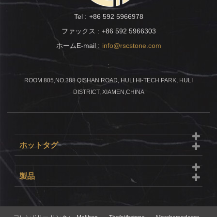
Tel :
+86 592 5966978
ファックス :
+86 592 5966303
ホームE-mail :
info@rscstone.com
:
ROOM 805,NO.388 QISHAN ROAD, HULI HI-TECH PARK, HULI
DISTRICT, XIAMEN,CHINA
ホットタグ
製品