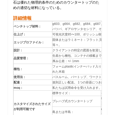
石は優れた物理的条件のためのカウンタートップのた
めの適切な材料になっている。
詳細情報
g603、g664、g682、g684、g687
ベンチトップ
材料：
バツバ、ギアロサンタセシリア、その他花崗
仕上げ：
可視光沢度85〜100、ポリッシュ樹脂のフル
固体またはラミネート：フラット;完全なブルノース
エッジプロファイル：
等々。
設計：
クライアントの特定の図面を歓迎します。無
生産から梱包、コンテナの積載までの専門的な
品質管理：
厚み公差：+/- 1mm
フォームp
l
asticインナーパッド入り、燻蒸
d
梱包：
れた木箱
使用法：
バスルーム、バートップ、ワークトップ、テ
配達：
規則正しい配送。 1つの容器につき約2週間
moq：
私たちは試用命令を受け入れます。
標準サイズ：
長さ（イ
96
プレハブ式カウンタートップ
カスタマイズされたサイズ
108
が利用可能です
62
島または半島：
74