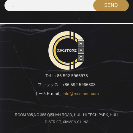
Tel :
+86 592 5966978
ファックス :
+86 592 5966303
ホームE-mail :
info@rscstone.com
:
ROOM 805,NO.388 QISHAN ROAD, HULI HI-TECH PARK, HULI
DISTRICT, XIAMEN,CHINA