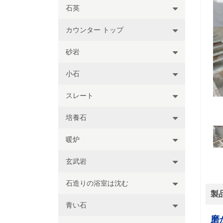
石英
カウンター トップ
砂岩
小石
スレート
培養石
暖炉
玄武岩
石造りの浴室は沈む
製
青い石
磨