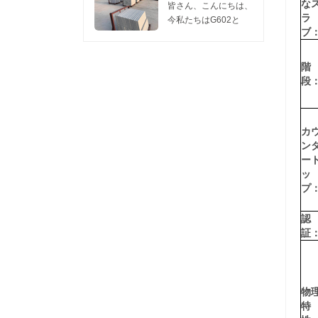
1つのコンテナは
訪問してくれるなら、
た。 私たちのこの工
な
います。 今日我々は
皆さん、こんにちは、
450m2の花崗岩スラ
私たちに連絡してくだ
場は、 灰色のG602花
ラ
共有したい 灰色の新
今私たちはG602と
ブ2cm、...
さい リリーのwechat
崗岩 そして G603花崗
ブ
しいG654花崗岩
G603スラブの販売促
またはwha...
岩 これらの2つの花崗
you.Hereで研磨面を
進をしています。販売
岩は競争力のある価
表示するには、2枚の
には十分な在庫があり
階
格、良好な表面と硬度
写真があり、親切に見
ます。 サイズ：
段
を持っているので、彼
てください、新しい
240UP×70×2CM
らはどんなプロジェク
G654花崗岩の表面を
G602 価格： $ 10.80 /
トでも非常に人気があ
燃え上がっ 。 新しい
M2 G603 価格： $
ります。需要の増加に
カ
G654のこの研磨面を
11.00 / M2 FOB
伴い、毎月量と出荷時
ン
研磨古いG654花崗岩
WUHAN PORT
間を確...
ー
しばらくは新しい
MOQ：1 CTN。 我々
ッ
G654はfalmed旧
は石の一流の品質を提
プ
G654 granite.Asのよ
供します。価格は5月
うに暗い花崗岩...
まで有効で、価格は6
認
月に更新される場合が
証
あります。 要件があ
る場合は、...
物
特