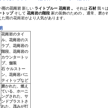
い雨の花崗岩
新しい
ライトブルー
花崗岩
。
それは
石材
我々は
ートップ
そして
花崗岩の階段
家の装飾のための
。通常、磨か
えた雨の花崗岩がより人気があります。
明
花崗岩のタイ
ル、花崗岩のス
ラブ、花崗岩の
ロ
階段、花崗岩の
デ
カウンタートッ
プ、舗装
：
石
ケルストー
ン、花崗岩バニ
ティトップなど
磨かれた、燃え
ている、ホーニ
ングされた、サ
面
ンドブラストさ
上
れた、茂みが打