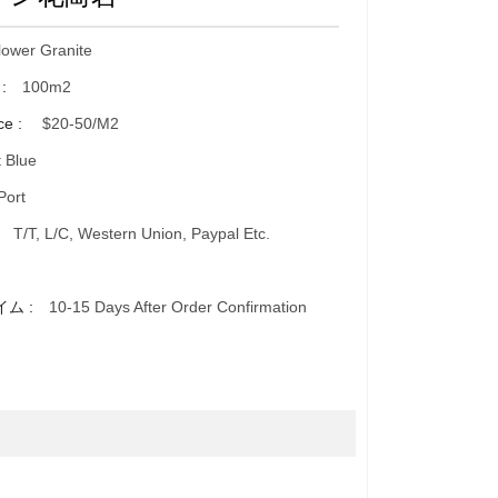
lower Granite
 :
100m2
ce :
$20-50/m2
t Blue
Port
:
T/T, L/C, Western Union, Paypal Etc.
イム :
10-15 Days After Order Confirmation