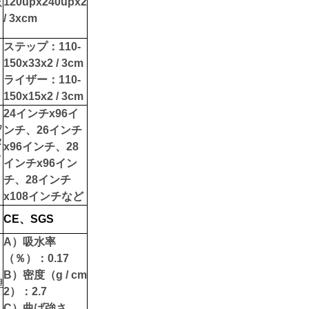
120upx240upx2
ス
/ 3xcm
：
ステップ：110-
150x33x2 / 3cm
：
ライザー：110-
150x15x2 / 3cm
24インチx96イ
ウ
ンチ、26インチ
タ
x96インチ、28
ト
インチx96イン
チ、28インチ
：
x108インチなど
CE、SGS
：
A）吸水率
（％）：0.17
B）密度（g / cm
理
2）：2.7
C）曲げ強さ