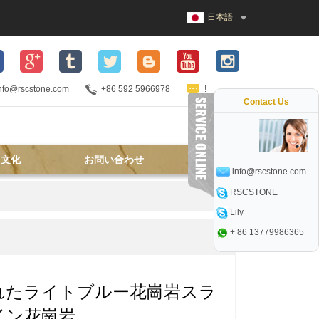
日本語
nfo@rscstone.com
+86 592 5966978
!
Contact Us
文化
お問い合わせ
info@rscstone.com
RSCSTONE
Lily
+ 86 13779986365
れたライトブルー花崗岩スラ
イン花崗岩