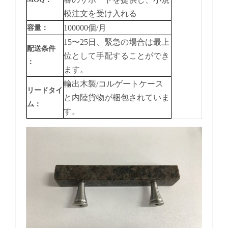
模注文を受け入れる
100000個/月
容量：
15〜25日、緊急の場合は最上
配送条件
位として手配することができ
：
ます。
輸出木製/コルゲートケース
リードタイ
と内陸貨物が梱包されていま
ム：
す。