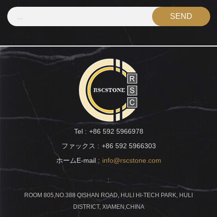
Tel :
+86 592 5966978
ファックス :
+86 592 5966303
ホームE-mail :
info@rscstone.com
:
ROOM 805,NO.388 QISHAN ROAD, HULI HI-TECH PARK, HULI
DISTRICT, XIAMEN,CHINA