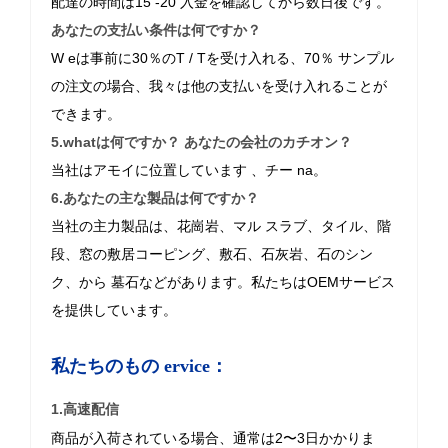
配達の時間は15
-20
入金を確認してから数日後です。
あなたの支払い条件は何ですか？
W
eは事前に30％のT / Tを受け入れる、70％
サンプル
の注文の場合、我々は他の支払いを受け入れることが
できます。
5.whatは何ですか？
あなたの会社のカチオン？
当社はアモイに位置しています
、チー
na。
6.あなたの主な製品は何ですか？
当社の主力製品は、花崗岩、マル
スラブ、タイル、階
段、窓の敷居コーピング、敷石、石灰岩、石のシン
ク、から
墓石などがあります。私たちはOEMサービス
を提供しています。
私たちのもの
ervice：
1.高速配信
商品が入荷されている場合、通常は2〜3日かかりま