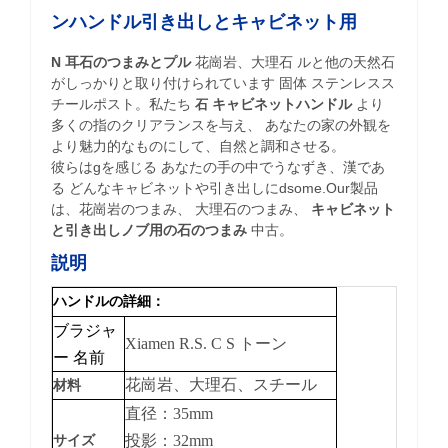
ンハンドル引き出しとキャビネット用
N
耳石のつまみとプル
花崗岩、大理石
ルと他の天然石
がしっかりと取り付けられています
固体
ステンレスス
チールポスト。私たち
キャビネットハンドル
より
石
多くの指のクリアランスを与え、
あなたの家の外観を
より魅力的なものにして、自然と調和させる。
彼らはgを感じる
あなたの手の中でうなずき、漢であ
る
どんなキャビネットや引き出しにdsome.Our製品
は、花崗岩のつまみ、
大理石のつまみ、
キャビネット
と引き出しノブ用の石のつまみ
中古。
説明
ハンドルの詳細：
ブラジャ
Xiamen R.S.
C
S
トーン
ー
名前
花崗岩、大理石、スチール
材料
直径：35mm
投影：32mm
サイズ