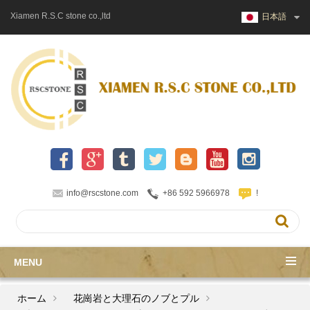
Xiamen R.S.C stone co.,ltd
日本語
info@rscstone.com
+86 592 5966978
!
MENU
ホーム
花崗岩と大理石のノブとプル