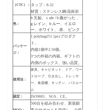
タップ：8-32
（CTC）：
材質：ステンレス鋼/花崗岩
b
欠如、
c
afe / b
曲がった
、
g
レイン、b
ルー、イエロ
色：
ー、ホワイト、
赤、
ピンク
1 polybagの1.1pcsプロダク
ト。
パッケー
内箱1個中2.50個。
ジ：
3つの外箱の内箱。ギフトの
内側のボックス、強い品質。
家具、キャビネット、ドア、ワー
ドローブ、引き出し、ドレッサ
使用法：
ー、食器棚、キッチン、バスルー
ム
ISO9001、SGS、CE。
認定：
500台を組み合わせ、新規顧
客のサポートを提供し、小規
MOQ：