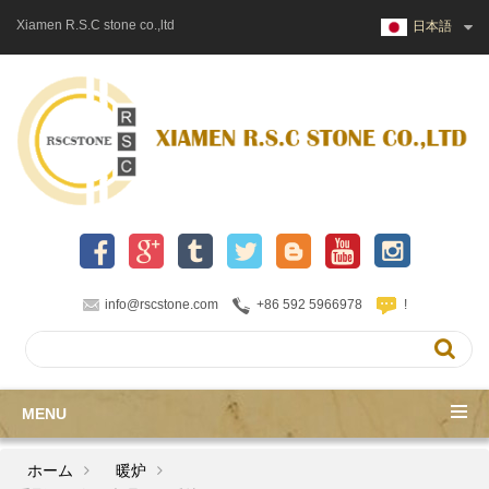
Xiamen R.S.C stone co.,ltd
日本語
info@rscstone.com
+86 592 5966978
!
MENU
ホーム
暖炉