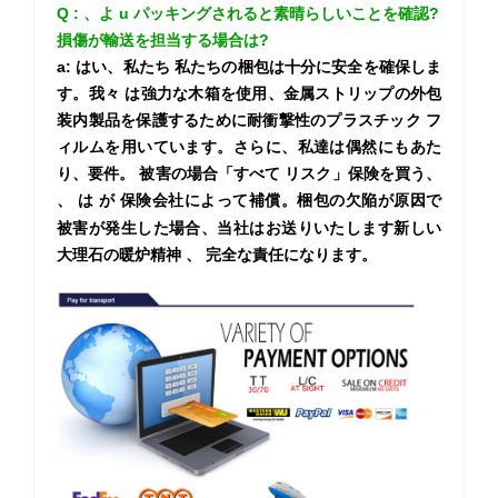
Q
:
、よ
u パッキングされると素晴らしいことを確認?
損傷が輸送を担当する場合は?
a:
はい、私たち
私たちの梱包は十分に安全を確保しま
す。我々 は強力な木箱を使用、金属ストリップの外包
装内製品を保護するために耐衝撃性のプラスチック フ
ィルムを用いています。さらに、私達は偶然にもあた
り、要件。 被害の場合「すべて
リスク」保険を買う、
、
は
が
保険会社によって補償。梱包の欠陥が原因で
被害が発生した場合、当社はお送りいたします新しい
大理石の暖炉精神
、
完全な責任になります。