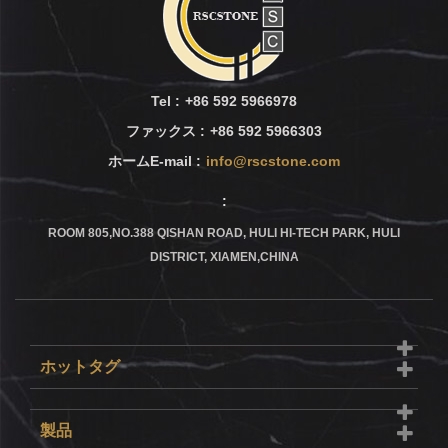
Tel :
+86 592 5966978
ファックス :
+86 592 5966303
ホームE-mail :
info@rscstone.com
:
ROOM 805,NO.388 QISHAN ROAD, HULI HI-TECH PARK, HULI
DISTRICT, XIAMEN,CHINA
ホットタグ
製品