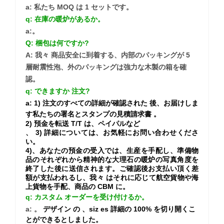
a: 私たち MOQ は 1 セットです。
q: 在庫の暖炉があるか。
a:。
Q: 梱包は何ですか?
A: 我々 商品安全に到着する、内部のパッキングが 5
層耐震性泡、外のパッキングは強力な木製の箱を確
認。
q: できますか
注文?
a:
1) 注文のすべての詳細が確認された
後、お届けしま
す私たちの署名とスタンプの見積請求書
。
2) 預金を転送
T/T は、ペイパルなど
、
3) 詳細については、お気軽にお問い合わせくださ
い。
4)、あなたの預金の受入では、生産を手配し、準備物
品のそれぞれから精神的な大理石の暖炉の写真角度を
終了した後に送信されます。ご確認後お支払い頂く差
額が支払われるし、我々 はそれに応じて航空貨物や海
上貨物を手配、商品の CBM に。
q: カスタム オーダーを受け付けるか。
a:
。
デザイン
の
、siz
es
詳細の
100% を切り開くこ
とができるとしました。