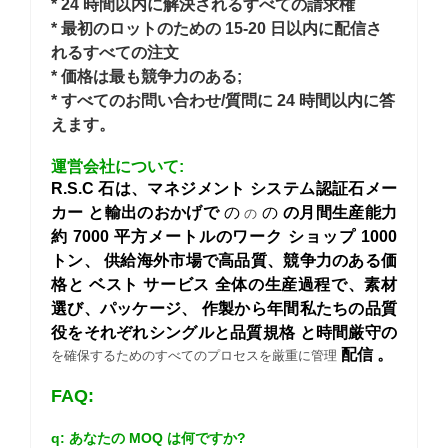
* 24 時間以内に解決されるすべての請求権
* 最初のロットのための 15-20 日以内に配信さ
れるすべての注文
* 価格は最も競争力のある;
* すべてのお問い合わせ/質問に 24 時間以内に答
えます。
運営会社について:
R.S.C 石は、マネジメント システム認証石メー
カー
と輸出のおかげで
の
の
の月間生産能力
の
約 7000 平方メートルのワーク ショップ 1000
トン、
供給海外市場で高品質、競争力のある価
格と
ベスト サービス
全体の生産過程で、素材
選び、パッケージ、
作製から年間私たちの品質
役をそれぞれシングルと品質規格
と時間厳守の
配信
。
を確保するためのすべてのプロセスを厳重に管理
FAQ:
q: あなたの MOQ は何ですか?