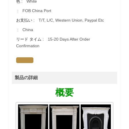
色 :
White
:
FOB China Port
お支払い :
T/T, L/C, Western Union, Paypal Etc
:
China
リード タイム :
15-20 Days After Order
Confirmation
製品の詳細
概要