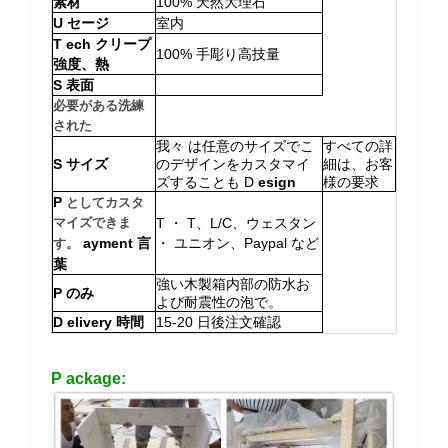
素材
100% 天然大理石
U
セージ
室内
T
ech
クリープ
100% 手彫り高技量
強度、熱
S
表面
必要がある洗練
された
我々 は任意のサイズでこ
すべての詳
S
サイズ
のデザインをカスタマイ
細は、お客
ズすることも
D
esign
様の要求
P
としてカスタ
マイズできま
T ・ T、L/C、ウェスタン
ayment 言
・ ユニオン、Paypal など
す。
葉
強い木製箱内部の防水お
P
のみ
よび耐震性の泡で。
D
elivery 時間
15-20 日後注文確認
P
ackage: