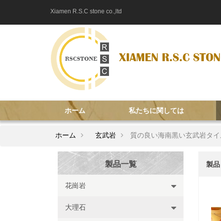
Xiamen R.S.C stone co.,ltd
ホーム
私たちに関しては
ホーム
玄武岩
質の良い海南黒い玄武岩タイ
製品一覧
製品
花崗岩
大理石