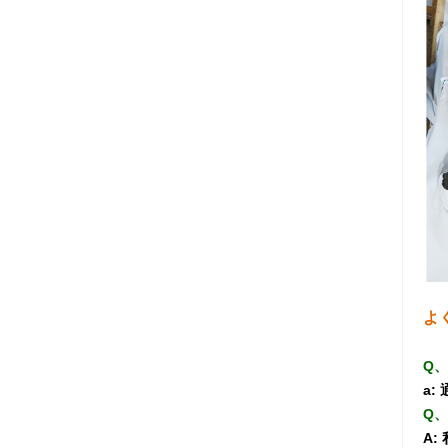
よ
Q
a:
Q、
A: