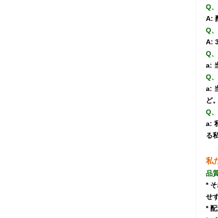
Q
A:
Q
A:
Q
a:
Q
a
ど
Q
a
る
私
品質
*
せず
*