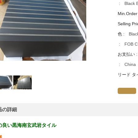
:
Black 
Min.Order
Selling Pri
色 :
Blac
:
FOB Ch
お支払い 
:
China
リード タ
品の詳細
の良い黒海南玄武岩タイル
様