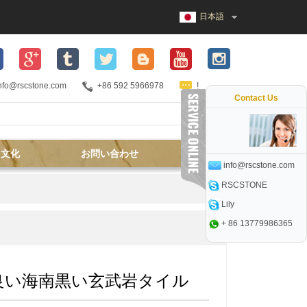
日本語
nfo@rscstone.com
+86 592 5966978
!
Contact Us
文化
お問い合わせ
info@rscstone.com
RSCSTONE
Lily
+ 86 13779986365
良い海南黒い玄武岩タイル