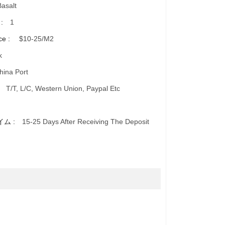
Basalt
 :
1
ce :
$10-25/m2
k
ina Port
:
T/T, L/C, Western Union, Paypal Etc
イム :
15-25 Days After Receiving The Deposit