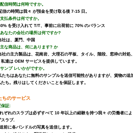
、配信時間は何時ですか。
 配信の時間は我々 が預金を受け取る後 7-15 日。
、支払条件は何ですか。
 30% を受け入れて T/T、事前に出荷前に 70% のバランス
、あなたの会社の場所は何ですか?
 当社は、厦門、中国
、主な商品は、何にあります? か
: 当社の主力製品は、花崗岩、大理石の平板、タイル、階段、窓枠の対処、敷
。私達は OEM サービスを提供しています。
、サンプ
レいかがですか。
: 私たちはあなたに無料のサンプルを送信可能性がありますが、貨物の
私たち。残りはしてくださいことを保証します。
たちのサービス
保証:
 それぞれのスラブは必ずすべて 10 年以上の経験を持つ我々 の労働者
スラブ.
 配送前に各バンドルの写真を送信します。