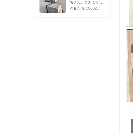
1つのコンテナは
訪問してくれるなら、
た。 私たちのこの工
います。 今日我々は
皆さん、こんにちは、
450m2の花崗岩スラ
私たちに連絡してくだ
場は、 灰色のG602花
共有したい 灰色の新
今私たちはG602と
ブ2cm、...
さい リリーのwechat
崗岩 そして G603花崗
しいG654花崗岩
G603スラブの販売促
またはwha...
岩 これらの2つの花崗
you.Hereで研磨面を
進をしています。販売
岩は競争力のある価
表示するには、2枚の
には十分な在庫があり
格、良好な表面と硬度
写真があり、親切に見
ます。 サイズ：
を持っているので、彼
てください、新しい
240UP×70×2CM
らはどんなプロジェク
G654花崗岩の表面を
G602 価格： $ 10.80 /
トでも非常に人気があ
燃え上がっ 。 新しい
M2 G603 価格： $
ります。需要の増加に
G654のこの研磨面を
11.00 / M2 FOB
伴い、毎月量と出荷時
研磨古いG654花崗岩
WUHAN PORT
間を確...
しばらくは新しい
MOQ：1 CTN。 我々
G654はfalmed旧
は石の一流の品質を提
G654 granite.Asのよ
供します。価格は5月
うに暗い花崗岩...
まで有効で、価格は6
月に更新される場合が
あります。 要件があ
る場合は、...