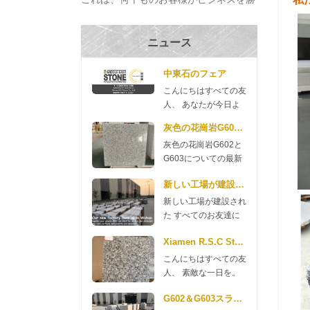
ち取り、プロジェクトを完成させ、それ
らを構築するのに役立ちます の家 過去
ニュース
数十年。 私たちは出席する 厦門国際ス
トーンフェア その...
中東石のフェア
こんにちはすべての友
人、 あなたが今日よ
い一日を送れますよう
灰色の花崗岩G602とG603についての最新
に。 来週、中東石宝
灰色の花崗岩G602と
石博覧会に参加するこ
G603についての最新
とを貴重なお知らせで
ニュース 良い一日
す。このフェアは9月
新しい工場が建設された
を。 ここにG602と
4日から6日に始まり
G603の花崗岩のニュ
ます。 私たちのブー
新しい工場が建設され
ースがありますので、
スは7D127です 私た
た すべてのお友達に
ご確認ください。
ちのマネージャー、リ
おはようです。私たち
G602 70 * 240up *
Xiamen R.S.C Stoneからの新しいG654花崗岩
リーと他の同僚が2
の会社は、今年新しい
2cm $ 11.35 / m2 3cm
日、9月にそこにいま
工場を建設するお金を
こんにちはすべての友
$ 13.98 / m2 G603 70
す。ドバイの友人たち
費やしました。 花崗
人、 素敵な一日を。
* 240up * 2cm $ 11.80
を訪問する予定です。
岩工場 武漢では2018
あなたの注意をしてい
/ m2 3cm $ 14.35 / m2
時間があり、私たちを
年5月に建設されまし
G602＆G603スラブプロモーション
ただきありがとうござ