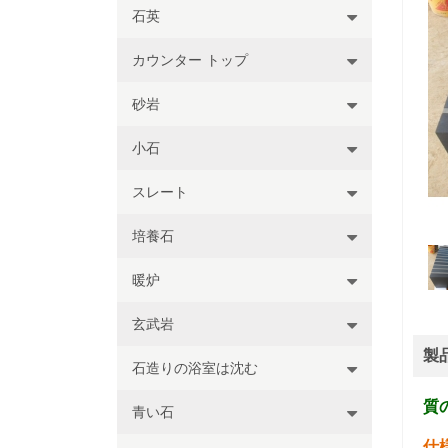
石英
カウンター トップ
砂岩
小石
スレート
培養石
暖炉
玄武岩
製
石造りの浴室は沈む
質
青い石
仕