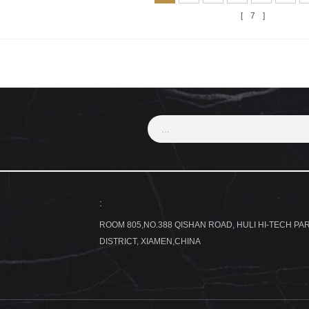
7
:
ROOM 805,NO.388 QISHAN ROAD, HULI HI-TECH PAR
DISTRICT, XIAMEN,CHINA