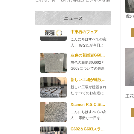
ち取り、プロジェクトを完成させ、それ
らを構築するのに役立ちます の家 過去
虎の
ニュース
数十年。 私たちは出席する 厦門国際ス
トーンフェア その...
中東石のフェア
こんにちはすべての友
人、 あなたが今日よ
い一日を送れますよう
灰色の花崗岩G602とG603についての最新
に。 来週、中東石宝
灰色の花崗岩G602と
石博覧会に参加するこ
G603についての最新
とを貴重なお知らせで
ニュース 良い一日
す。このフェアは9月
新しい工場が建設された
を。 ここにG602と
4日から6日に始まり
G603の花崗岩のニュ
ます。 私たちのブー
新しい工場が建設され
ースがありますので、
スは7D127です 私た
た すべてのお友達に
王花
ご確認ください。
ちのマネージャー、リ
おはようです。私たち
G602 70 * 240up *
Xiamen R.S.C Stoneからの新しいG654花崗岩
リーと他の同僚が2
の会社は、今年新しい
2cm $ 11.35 / m2 3cm
日、9月にそこにいま
工場を建設するお金を
こんにちはすべての友
$ 13.98 / m2 G603 70
す。ドバイの友人たち
費やしました。 花崗
人、 素敵な一日を。
* 240up * 2cm $ 11.80
を訪問する予定です。
岩工場 武漢では2018
あなたの注意をしてい
/ m2 3cm $ 14.35 / m2
時間があり、私たちを
年5月に建設されまし
G602＆G603スラブプロモーション
ただきありがとうござ