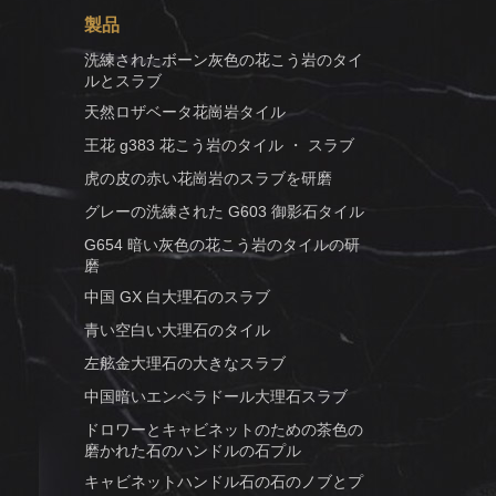
製品
洗練されたボーン灰色の花こう岩のタイ
ルとスラブ
天然ロザベータ花崗岩タイル
王花 g383 花こう岩のタイル ・ スラブ
虎の皮の赤い花崗岩のスラブを研磨
グレーの洗練された G603 御影石タイル
G654 暗い灰色の花こう岩のタイルの研
磨
中国 GX 白大理石のスラブ
青い空白い大理石のタイル
左舷金大理石の大きなスラブ
中国暗いエンペラドール大理石スラブ
ドロワーとキャビネットのための茶色の
磨かれた石のハンドルの石プル
キャビネットハンドル石の石のノブとプ