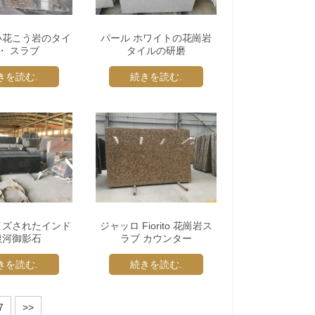
い花こう岩のタイ
パール ホワイトの花崗岩
 ・ スラブ
タイルの研磨
きを読む.
続きを読む.
イズされたインド
ジャッロ Fiorito 花崗岩ス
銀河御影石
ラブ カウンター
きを読む.
続きを読む.
7
>>