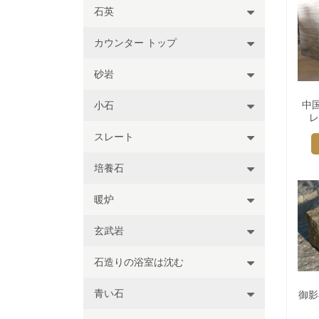
石英
カウンター トップ
砂岩
中国
小石
レ
スレート
培養石
暖炉
玄武岩
石造りの浴室は沈む
青い石
御影