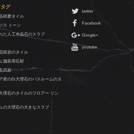
トタグ
twitter
晶研磨タイル
Facebook
ツス トーン
れた人工水晶石のスラブ
Google+
youtube
花崗岩のタイル
ュ舗装用石材
玄武岩
ア産の白大理石のバスルームのタ
大理石のタイルのフロアー リン
ュの大理石の大きなスラブ