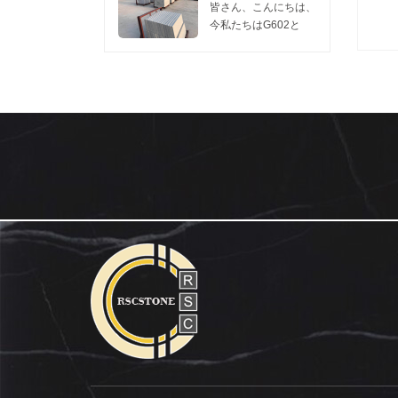
1つのコンテナは
訪問してくれるなら、
た。 私たちのこの工
います。 今日我々は
皆さん、こんにちは、
450m2の花崗岩スラ
私たちに連絡してくだ
場は、 灰色のG602花
共有したい 灰色の新
今私たちはG602と
ブ2cm、...
さい リリーのwechat
崗岩 そして G603花崗
しいG654花崗岩
G603スラブの販売促
またはwha...
岩 これらの2つの花崗
you.Hereで研磨面を
進をしています。販売
岩は競争力のある価
表示するには、2枚の
には十分な在庫があり
格、良好な表面と硬度
写真があり、親切に見
ます。 サイズ：
を持っているので、彼
てください、新しい
240UP×70×2CM
らはどんなプロジェク
G654花崗岩の表面を
G602 価格： $ 10.80 /
トでも非常に人気があ
燃え上がっ 。 新しい
M2 G603 価格： $
ります。需要の増加に
G654のこの研磨面を
11.00 / M2 FOB
伴い、毎月量と出荷時
研磨古いG654花崗岩
WUHAN PORT
間を確...
しばらくは新しい
MOQ：1 CTN。 我々
G654はfalmed旧
は石の一流の品質を提
G654 granite.Asのよ
供します。価格は5月
うに暗い花崗岩...
まで有効で、価格は6
月に更新される場合が
あります。 要件があ
る場合は、...