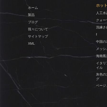
ホッ
ホーム
人工水
製品
クォー
ブログ
洗練さ
我々について
f
サイトマップ
中国の
XML
メッシ
海南黒
イタリ
イル
灰色の
グ
ベージ