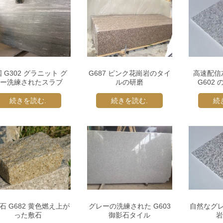
 G302 グラニット グ
G687 ピンク花崗岩のタイ
高速配信
ー洗練されたスラブ
ルの研磨
G602
続きを読む.
続きを読む.
続
石 G682 黄色燃え上が
グレーの洗練された G603
自然なグ
った敷石
御影石タイル
岩