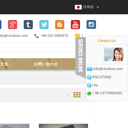
日本語
nfo@rscstone.com
+86 592 5966978
!
Contact Us
文化
お問い合わせ
info@rscstone.com
RSCSTONE
Lily
+ 86 13779986365
:
Grid View
List View