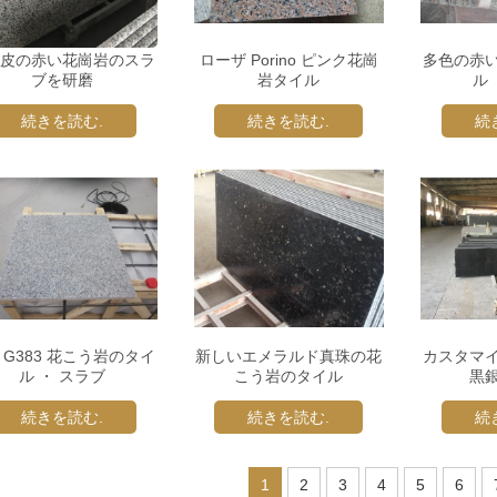
皮の赤い花崗岩のスラ
ローザ Porino ピンク花崗
多色の赤
ブを研磨
岩タイル
ル
続きを読む.
続きを読む.
続
 G383 花こう岩のタイ
新しいエメラルド真珠の花
カスタマ
ル ・ スラブ
こう岩のタイル
黒
続きを読む.
続きを読む.
続
1
2
3
4
5
6