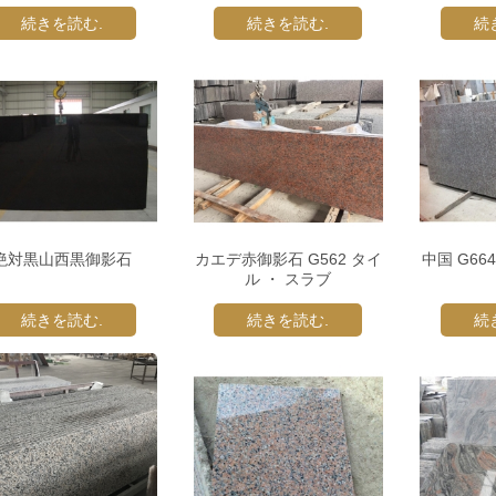
続きを読む.
続きを読む.
続
絶対黒山西黒御影石
カエデ赤御影石 G562 タイ
中国 G6
ル ・ スラブ
続きを読む.
続きを読む.
続