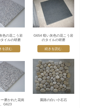
灰色の花こう岩
G654 暗い灰色の花こう岩
 のタイルの研磨
のタイルの研磨
きを読む.
続きを読む.
レー磨かれた花崗
園路の白い小石石
、G623