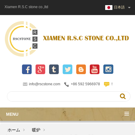
Xiamen R.S.C stone co.,ltd
日本語
info@rscstone.com
+86 592 5966978
!
MENU
ホーム
暖炉