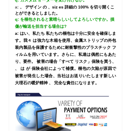
a:
。
デザイン
の
、siz
es
詳細の
100% を切り開くこ
とができるとしました。
q:
を梱包されると素晴らしいしてよろしいですか。損
傷が輸送を担当する場合は?
a:
はい、私たち
私たちの梱包は十分に安全を確保しま
す。我々 は強力な木箱を使用、金属ストリップの外包
装内製品を保護するために耐衝撃性のプラスチック フ
ィルムを用いています。さらに、私達は偶然にもあた
り、要件。 被害の場合「すべて
リスク」保険を買う、
、
は
が
保険会社によって補償。梱包の欠陥が原因で
被害が発生した場合、当社はお送りいたします新しい
大理石の暖炉精神
、
完全な責任になります。