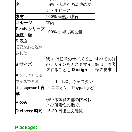
名
ル白い大理石の暖炉のマ
ントルピース
素材
100% 天然大理石
U
セージ
室内
T
ech
クリープ
100% 手彫り高技量
強度、熱
S
表面
必要がある洗練
された
我々 は任意のサイズでこ
すべての詳
S
サイズ
のデザインをカスタマイ
細は、お客
ズすることも
D
esign
様の要求
P
としてカスタ
マイズできま
T ・ T、L/C、ウェスタン
ayment 言
・ ユニオン、Paypal など
す。
葉
強い木製箱内部の防水お
P
のみ
よび耐震性の泡で。
D
elivery 時間
15-20 日後注文確認
P
ackage: