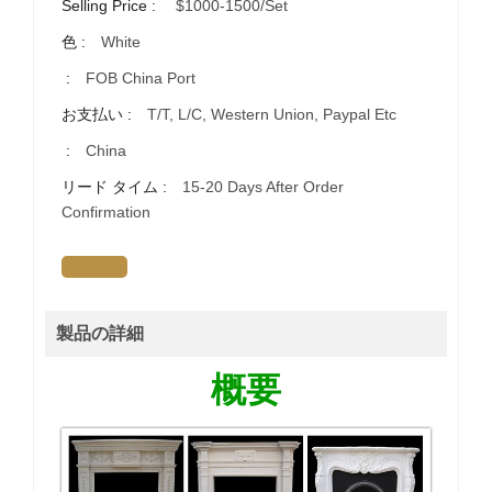
Selling Price :
$1000-1500/set
色 :
White
:
FOB China Port
お支払い :
T/T, L/C, Western Union, Paypal Etc
:
China
リード タイム :
15-20 Days After Order
Confirmation
製品の詳細
概要