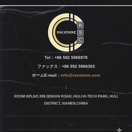
Tel :
+86 592 5966978
ファックス :
+86 592 5966303
ホームE-mail :
info@rscstone.com
:
ROOM 805,NO.388 QISHAN ROAD, HULI HI-TECH PARK, HULI
DISTRICT, XIAMEN,CHINA