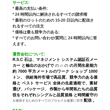
サービス:
* 最高の支払い条件;
* 24 時間以内に解決されるすべての請求権
* 最初のロットのための 15-20 日以内に配信さ
れるすべての注文
* 価格は最も競争力のある;
* すべてのお問い合わせ/質問に 24 時間以内に答
えます。
運営会社について:
R.S.C 石は、マネジメント システム認証石メー
カー
と輸出のおかげで
の
の
の月間生産能力
の
約 7000 平方メートルのワーク ショップ 1000
トン、
供給海外市場で高品質、競争力のある価
格と
ベスト サービス
全体の生産過程で、素材
選び、パッケージ、
作製から年間私たちの品質
役をそれぞれシングルと品質規格
と時間厳守の
配信
。
を確保するためのすべてのプロセスを厳重に管理