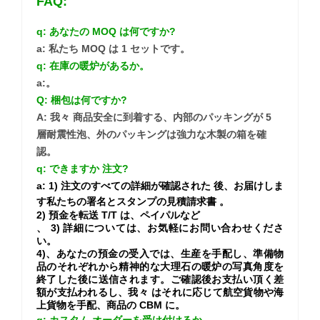
FAQ:
q: あなたの MOQ は何ですか?
a: 私たち MOQ は 1 セットです。
q: 在庫の暖炉があるか。
a:。
Q: 梱包は何ですか?
A: 我々 商品安全に到着する、内部のパッキングが 5
層耐震性泡、外のパッキングは強力な木製の箱を確
認。
q: できますか
注文?
a:
1) 注文のすべての詳細が確認された
後、お届けしま
す私たちの署名とスタンプの見積請求書
。
2) 預金を転送
T/T は、ペイパルなど
、
3) 詳細については、お気軽にお問い合わせくださ
い。
4)、あなたの預金の受入では、生産を手配し、準備物
品のそれぞれから精神的な大理石の暖炉の写真角度を
終了した後に送信されます。ご確認後お支払い頂く差
額が支払われるし、我々 はそれに応じて航空貨物や海
上貨物を手配、商品の CBM に。
q: カスタム オーダーを受け付けるか。