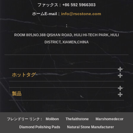
ファックス :
+86 592 5966303
ホームE-mail :
info@rscstone.com
:
ROOM 805,NO.388 QISHAN ROAD, HULI HI-TECH PARK, HULI
DISTRICT, XIAMEN,CHINA
ホットタグ
製品
フレンドリー リンク :
Molibon
Thefaithstone
Marshomedecor
Diamond Polishing Pads
Natural Stone Manufacturer