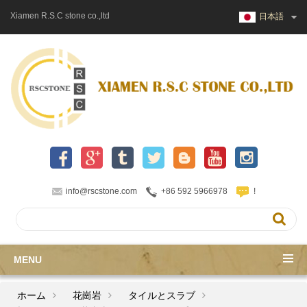
Xiamen R.S.C stone co.,ltd
日本語
info@rscstone.com
+86 592 5966978
!
MENU
ホーム
花崗岩
タイルとスラブ