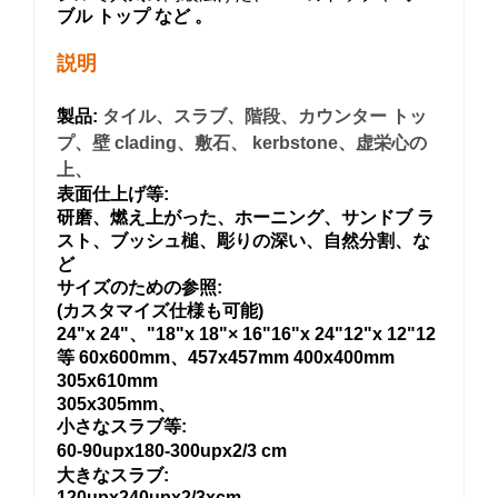
ブル トップ
など
。
説明
製品:
タイル、スラブ、階段、カウンター トッ
プ、壁 clading、敷石、
kerbstone、虚栄心の
上、
表面仕上げ等:
研磨、燃え上がった、ホーニング、サンドブ ラ
スト、ブッシュ槌、彫りの深い、自然分割、な
ど
サイズのための参照:
(カスタマイズ仕様も可能)
24"x 24"、"18"x 18"× 16"16"x 24"12"x 12"12
等 60x600mm、457x457mm 400x400mm
305x610mm
305x305mm、
小さなスラブ等:
60-90upx180-300upx2/3 cm
大きなスラブ:
120upx240upx2/3xcm