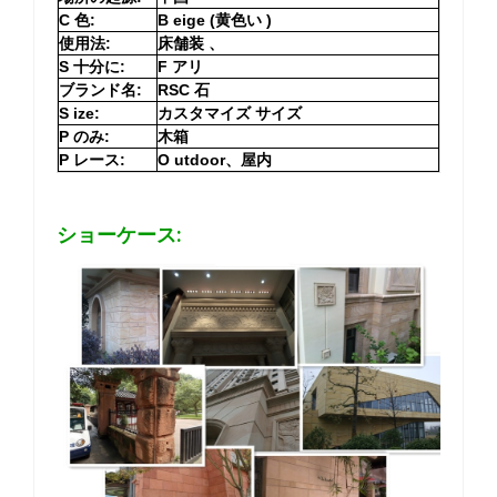
C
色:
B
eige (黄色い
)
使用法:
床舗装
、
S
十分に:
F
アリ
ブランド名:
RSC 石
S
ize:
カスタマイズ サイズ
P
のみ:
木箱
P
レース:
O
utdoor、屋内
ショーケース: