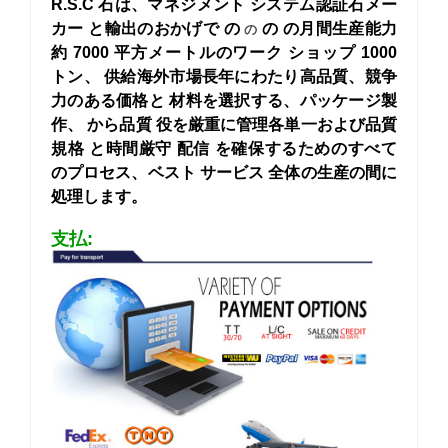
R.S.C 石は、マネジメント システム認証石メー
カー
と輸出のおかげで
の
の
の月間生産能力
の
約 7000 平方メートルのワーク ショップ 1000
トン、
供給海外市場長年にわたり高品質、競争
力のある価格と
材料を選択する、パッケージ製
作、
から品質
役を厳重に管理各単一および品質
規格
と時間厳守
配信
を確保するためのすべて
のプロセス、ベスト サービス
全体の生産の間に
処理します。
支払: