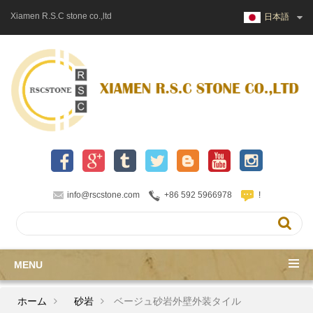
Xiamen R.S.C stone co.,ltd
日本語
info@rscstone.com
+86 592 5966978
!
MENU
ホーム
砂岩
ベージュ砂岩外壁外装タイル