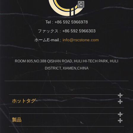
Tel :
+86 592 5966978
ファックス :
+86 592 5966303
ホームE-mail :
info@rscstone.com
:
ROOM 805,NO.388 QISHAN ROAD, HULI HI-TECH PARK, HULI
DISTRICT, XIAMEN,CHINA
ホットタグ
製品