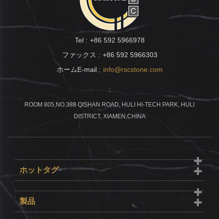
Tel :
+86 592 5966978
ファックス :
+86 592 5966303
ホームE-mail :
info@rscstone.com
:
ROOM 805,NO.388 QISHAN ROAD, HULI HI-TECH PARK, HULI
DISTRICT, XIAMEN,CHINA
ホットタグ
製品