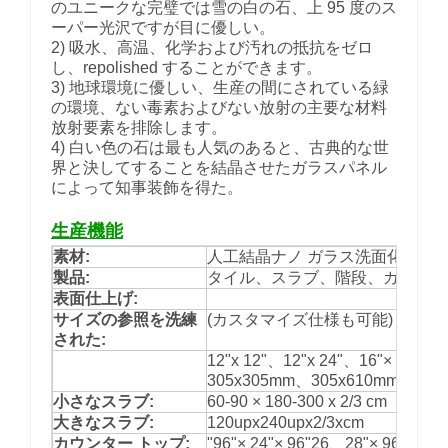
のユニークな完璧では雪の白の石、上 95 度のス
ーパー光沢ですが目に優しい。
2) 吸水、高温、化学および汚れの抵抗をゼロ
し、repolished することができます。
3) 地球環境に優しい、生産の間にされている緑
の環境、ない毒素およびない放射の主要な材料
放射要素を排除します。
4) 白い色の石は最も人気のあると、古典的な世
界と決してすることを結晶させたガラスパネル
によって知事装飾を得た。
生産機能
素材:
人工結晶ナノ ガラス洗面化粧台
製品:
タイル、スラブ、階段、カウンター 
表面仕上げ:
サイズの参照を洗練
(カスタマイズ仕様も可能)
された:
12"x 12"、12"x 24"、16"× 16"、
305x305mm、305x610mm、400
小さなスラブ:
60-90 × 180-300 x 2/3 cm
大きなスラブ:
120upx240upx2/3xcm
カウンター トップ:
"96"× 24"× 96"26、28"× 96"、"10