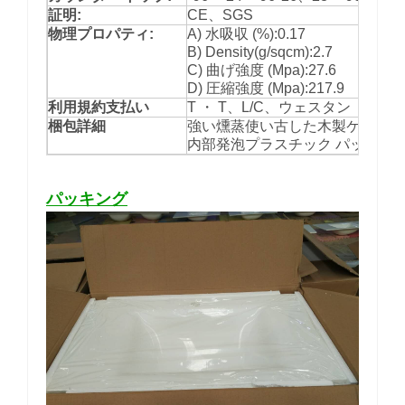
証明:
CE、SGS
物理プロパティ:
A) 水吸収 (%):0.17
B) Density(g/sqcm):2.7
C) 曲げ強度 (Mpa):27.6
D) 圧縮強度 (Mpa):217.9
利用規約支払い
T ・ T、L/C、ウェスタン ・
梱包詳細
強い燻蒸使い古した木製ケージし
内部発泡プラスチック パッキン
パッキング