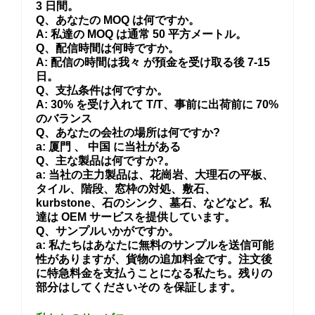
3 日間。
Q、あなたの MOQ は何ですか。
A: 私達の MOQ は通常 50 平方メートル。
Q、配信時間は何時ですか。
A: 配信の時間は我々 が預金を受け取る後 7-15
日。
Q、支払条件は何ですか。
A: 30% を受け入れて T/T、事前に出荷前に 70%
のバランス
Q、あなたの会社の場所は何ですか?
a:
厦門
、
中国
に当社がある
Q、主な製品は何ですか?。
a: 当社の主力製品は、花崗岩、大理石の平板、
タイル、階段、窓枠の対処、敷石、
kurbstone、石のシンク、墓石、などなど。私
達は OEM サービスを提供しています。
Q、サンプルいかがですか。
a: 私たちはあなたに無料のサンプルを送信可能
性がありますが、貨物の追加料金です。注文後
に特急料金を支払うことになる私たち。残りの
部分はしてくださいその
を保証します。